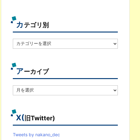
カ
テゴリ別
カ
テ
ゴ
リ
別
ア
ーカイブ
ア
ー
カ
イ
ブ
X(
旧Twitter)
Tweets by nakano_dec