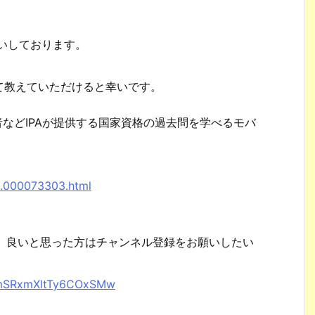
。
願いしております。
て教えていただけると幸いです。
者などIPAが提供する国家資格の過去問を学べるモバ
。
8.000073303.html
で、良いと思った方はチャンネル登録をお願いしたい
XhmSRxmXltTy6COxSMw