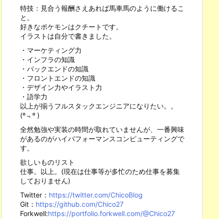
特技：見合う報酬さえあれば馬車馬のように働けるこ
と。
好きなポケモンはクチートです。
イラストは自分で書きました。
・マーケティング力
・インフラの知識
・バックエンドの知識
・フロントエンドの知識
・デザイン力やイラスト力
・語学力
以上が揃うフルスタックエンジニアになりたい。。
(º﹃º )
全然勉強や実装の時間が取れていませんが、一番興味
があるのがハイパフォーマンスコンピューティングで
す。
欲しいものリスト
仕事。以上。(現在は仕事等が多忙のため仕事を募集
しておりません)
Twitter：
https://twitter.com/ChicoBlog
Git：
https://github.com/Chico27
Forkwell:
https://portfolio.forkwell.com/@Chico27