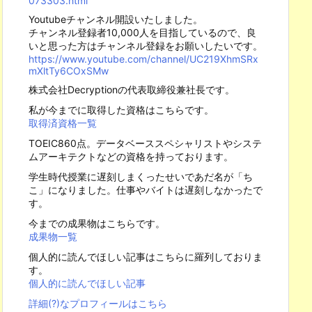
073303.html
Youtubeチャンネル開設いたしました。
チャンネル登録者10,000人を目指しているので、良
いと思った方はチャンネル登録をお願いしたいです。
https://www.youtube.com/channel/UC219XhmSRx
mXltTy6COxSMw
株式会社Decryptionの代表取締役兼社長です。
私が今までに取得した資格はこちらです。
取得済資格一覧
TOEIC860点。データベーススペシャリストやシステ
ムアーキテクトなどの資格を持っております。
学生時代授業に遅刻しまくったせいであだ名が「ち
こ」になりました。仕事やバイトは遅刻しなかったで
す。
今までの成果物はこちらです。
成果物一覧
個人的に読んでほしい記事はこちらに羅列しておりま
す。
個人的に読んでほしい記事
詳細(?)なプロフィールはこちら