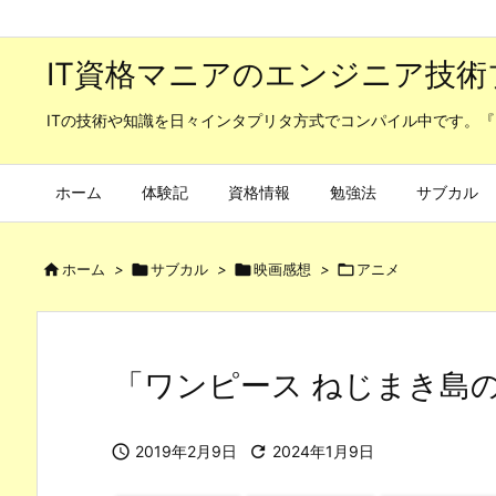
IT資格マニアのエンジニア技術
ITの技術や知識を日々インタプリタ方式でコンパイル中です。『
ホーム
体験記
資格情報
勉強法
サブカル

ホーム
>

サブカル
>

映画感想
>

アニメ
「ワンピース ねじまき島

2019年2月9日

2024年1月9日