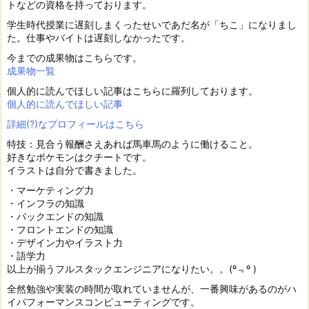
トなどの資格を持っております。
学生時代授業に遅刻しまくったせいであだ名が「ちこ」になりまし
た。仕事やバイトは遅刻しなかったです。
今までの成果物はこちらです。
成果物一覧
個人的に読んでほしい記事はこちらに羅列しております。
個人的に読んでほしい記事
詳細(?)なプロフィールはこちら
特技：見合う報酬さえあれば馬車馬のように働けること。
好きなポケモンはクチートです。
イラストは自分で書きました。
・マーケティング力
・インフラの知識
・バックエンドの知識
・フロントエンドの知識
・デザイン力やイラスト力
・語学力
以上が揃うフルスタックエンジニアになりたい。。(º﹃º )
全然勉強や実装の時間が取れていませんが、一番興味があるのがハ
イパフォーマンスコンピューティングです。