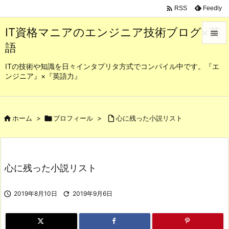

Feedly
RSS
IT資格マニアのエンジニア技術ブログ×英

語

メニュ
ITの技術や知識を日々インタプリタ方式でコンパイル中です。『エ
ンジニア』×『英語力』

サイド

前へ

ホーム
>

プロフィール
>

心に残った小説リスト

次へ

心に残った小説リスト
検索

2019年8月10日

2019年9月6日