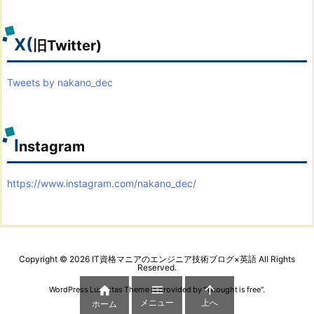
カ
イ
ブ
X(
旧Twitter)
Tweets by nakano_dec
I
nstagram
https://www.instagram.com/nakano_dec/
Copyright ©
2026
IT資格マニアのエンジニア技術ブログ×英語
All Rights
Reserved.



WordPress Luxeritas Theme is provided by "
Thought is free
".
メニュー
上へ
ホーム