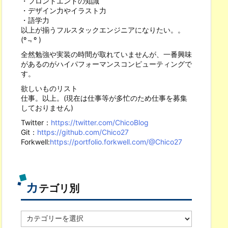
・フロントエンドの知識
・デザイン力やイラスト力
・語学力
以上が揃うフルスタックエンジニアになりたい。。
(º﹃º )
全然勉強や実装の時間が取れていませんが、一番興味
があるのがハイパフォーマンスコンピューティングで
す。
欲しいものリスト
仕事。以上。(現在は仕事等が多忙のため仕事を募集
しておりません)
Twitter：
https://twitter.com/ChicoBlog
Git：
https://github.com/Chico27
Forkwell:
https://portfolio.forkwell.com/@Chico27
カ
テゴリ別
カ
テ