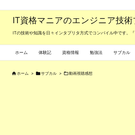
IT資格マニアのエンジニア技術
ITの技術や知識を日々インタプリタ方式でコンパイル中です。『
ホーム
体験記
資格情報
勉強法
サブカル

ホーム
>

サブカル
>

動画視聴感想