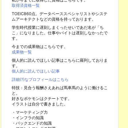
取得済資格一覧
TOEIC860点。データベーススペシャリストやシステ
ムアーキテクトなどの資格を持っております。
学生時代授業に遅刻しまくったせいであだ名が「ち
こ」になりました。仕事やバイトは遅刻しなかったで
す。
今までの成果物はこちらです。
成果物一覧
個人的に読んでほしい記事はこちらに羅列しておりま
す。
個人的に読んでほしい記事
詳細(?)なプロフィールはこちら
特技：見合う報酬さえあれば馬車馬のように働けるこ
と。
好きなポケモンはクチートです。
イラストは自分で書きました。
・マーケティング力
・インフラの知識
・バックエンドの知識