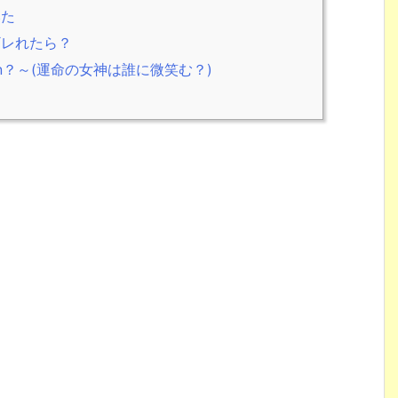
みた
ギレれたら？
mile upon？～(運命の女神は誰に微笑む？)