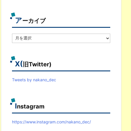
ゴ
リ
別
ア
ーカイブ
ア
ー
カ
イ
ブ
X(
旧Twitter)
Tweets by nakano_dec
I
nstagram
https://www.instagram.com/nakano_dec/