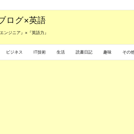
ブログ×英語
エンジニア』×『英語力』
ビジネス
IT技術
生活
読書日記
趣味
その