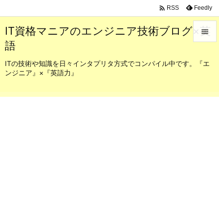

Feedly
RSS
IT資格マニアのエンジニア技術ブログ×英

語

メニュ
ITの技術や知識を日々インタプリタ方式でコンパイル中です。『エ
ンジニア』×『英語力』

サイド

前へ

次へ

検索