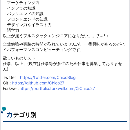
・マーケティング力
・インフラの知識
・バックエンドの知識
・フロントエンドの知識
・デザイン力やイラスト力
・語学力
以上が揃うフルスタックエンジニアになりたい。。(º﹃º )
全然勉強や実装の時間が取れていませんが、一番興味があるのがハ
イパフォーマンスコンピューティングです。
欲しいものリスト
仕事。以上。(現在は仕事等が多忙のため仕事を募集しておりませ
ん)
Twitter：
https://twitter.com/ChicoBlog
Git：
https://github.com/Chico27
Forkwell:
https://portfolio.forkwell.com/@Chico27
カ
テゴリ別