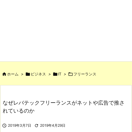

ホーム
>

ビジネス
>

IT
>

フリーランス
なぜレバテックフリーランスがネットや広告で推さ
れているのか

2019年3月7日

2019年4月29日