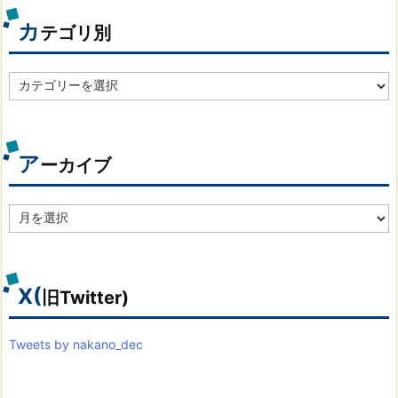
カ
テゴリ別
カ
テ
ゴ
リ
別
ア
ーカイブ
ア
ー
カ
イ
ブ
X(
旧Twitter)
Tweets by nakano_dec