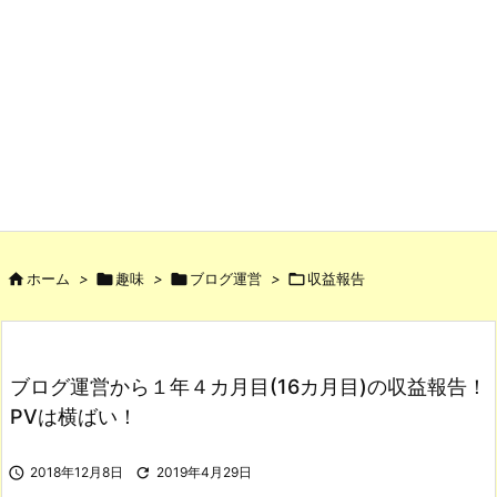

ホーム
>

趣味
>

ブログ運営
>

収益報告
ブログ運営から１年４カ月目(16カ月目)の収益報告！
PVは横ばい！

2018年12月8日

2019年4月29日