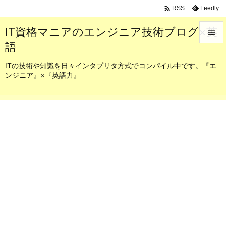

Feedly
RSS
IT資格マニアのエンジニア技術ブログ×英

語

メニュ
ITの技術や知識を日々インタプリタ方式でコンパイル中です。『エ
ンジニア』×『英語力』

サイド

前へ

次へ

検索