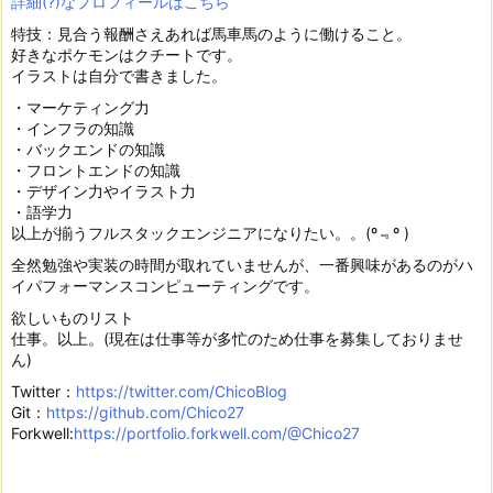
詳細(?)なプロフィールはこちら
特技：見合う報酬さえあれば馬車馬のように働けること。
好きなポケモンはクチートです。
イラストは自分で書きました。
・マーケティング力
・インフラの知識
・バックエンドの知識
・フロントエンドの知識
・デザイン力やイラスト力
・語学力
以上が揃うフルスタックエンジニアになりたい。。(º﹃º )
全然勉強や実装の時間が取れていませんが、一番興味があるのがハ
イパフォーマンスコンピューティングです。
欲しいものリスト
仕事。以上。(現在は仕事等が多忙のため仕事を募集しておりませ
ん)
Twitter：
https://twitter.com/ChicoBlog
Git：
https://github.com/Chico27
Forkwell:
https://portfolio.forkwell.com/@Chico27