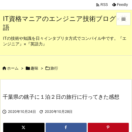

Feedly
RSS
IT資格マニアのエンジニア技術ブログ×英

語

メニュ
ITの技術や知識を日々インタプリタ方式でコンパイル中です。『エ
ンジニア』×『英語力』

サイド

前へ

ホーム
>

趣味
>

旅行

次へ

千葉県の銚子に１泊２日の旅行に行ってきた感想
検索

2020年10月24日

2020年10月28日