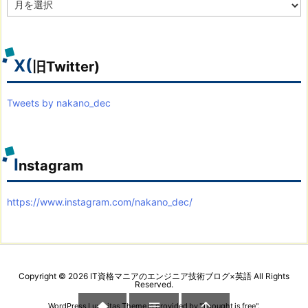
ア
ー
カ
イ
ブ
X(
旧Twitter)
Tweets by nakano_dec
I
nstagram
https://www.instagram.com/nakano_dec/
Copyright ©
2026
IT資格マニアのエンジニア技術ブログ×英語
All Rights
Reserved.



WordPress Luxeritas Theme is provided by "
Thought is free
".