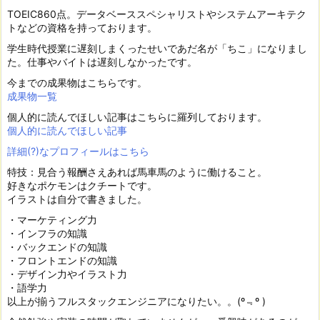
TOEIC860点。データベーススペシャリストやシステムアーキテク
トなどの資格を持っております。
学生時代授業に遅刻しまくったせいであだ名が「ちこ」になりまし
た。仕事やバイトは遅刻しなかったです。
今までの成果物はこちらです。
成果物一覧
個人的に読んでほしい記事はこちらに羅列しております。
個人的に読んでほしい記事
詳細(?)なプロフィールはこちら
特技：見合う報酬さえあれば馬車馬のように働けること。
好きなポケモンはクチートです。
イラストは自分で書きました。
・マーケティング力
・インフラの知識
・バックエンドの知識
・フロントエンドの知識
・デザイン力やイラスト力
・語学力
以上が揃うフルスタックエンジニアになりたい。。(º﹃º )