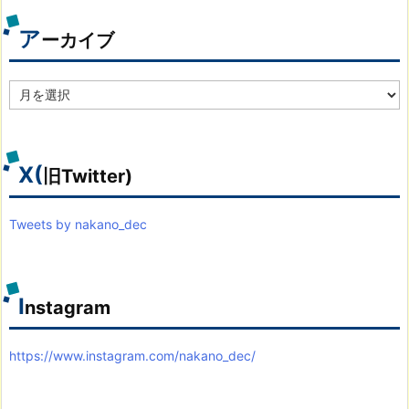
リ
別
ア
ーカイブ
ア
ー
カ
イ
ブ
X(
旧Twitter)
Tweets by nakano_dec
I
nstagram
https://www.instagram.com/nakano_dec/