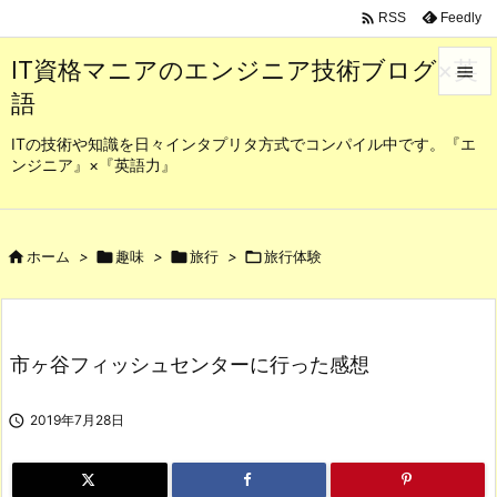

Feedly
RSS
IT資格マニアのエンジニア技術ブログ×英

語

メニュ
ITの技術や知識を日々インタプリタ方式でコンパイル中です。『エ
ンジニア』×『英語力』

サイド

前へ

ホーム
>

趣味
>

旅行
>

旅行体験

次へ

市ヶ谷フィッシュセンターに行った感想
検索

2019年7月28日