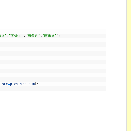
像３"
,
"画像４"
,
"画像５"
,
"画像６"
)
;
.
src
=
pics_src
[
num
]
;