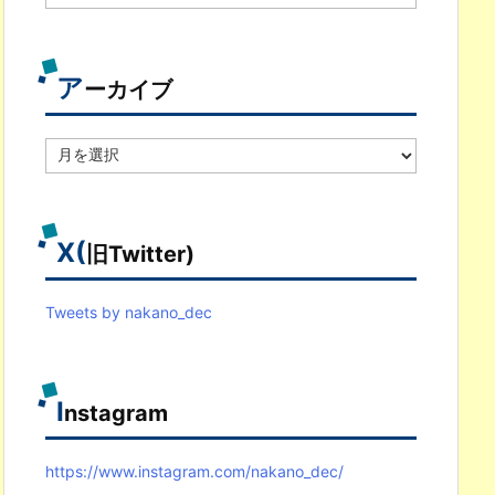
テ
ゴ
リ
別
ア
ーカイブ
ア
ー
カ
イ
ブ
X(
旧Twitter)
Tweets by nakano_dec
I
nstagram
https://www.instagram.com/nakano_dec/