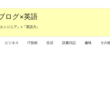
ブログ×英語
エンジニア』×『英語力』
ビジネス
IT技術
生活
読書日記
趣味
その