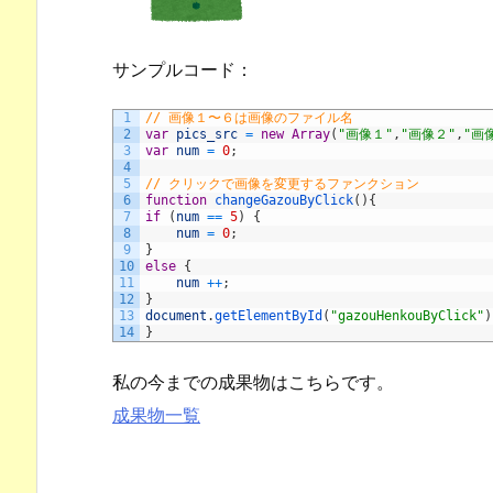
サンプルコード：
1
// 画像１〜６は画像のファイル名
2
var
pics_src
=
new
Array
(
"画像１"
,
"画像２"
,
"画
3
var
num
=
0
;
4
5
// クリックで画像を変更するファンクション
6
function
changeGazouByClick
(
)
{
7
if
(
num
==
5
)
{
8
num
=
0
;
9
}
10
else
{
11
num
++
;
12
}
13
document
.
getElementById
(
"gazouHenkouByClick"
)
14
}
私の今までの成果物はこちらです。
成果物一覧