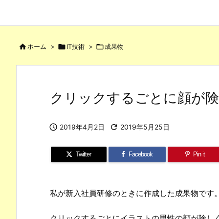

ホーム
>

IT技術
>

成果物
クリックするごとに顔が険

2019年4月2日

2019年5月25日
Twitter
Facebook
Pin it
私が新入社員研修のときに作成した成果物です
クリックするごとにイラストの男性の顔が険し