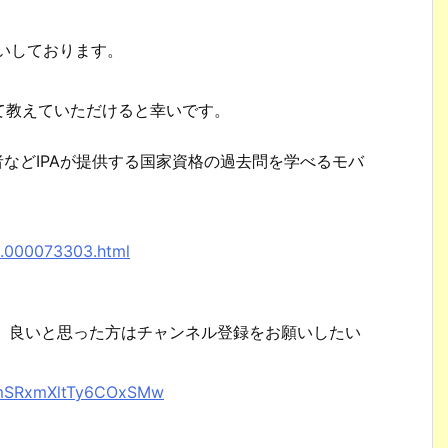
。
願いしております。
て教えていただけると幸いです。
者などIPAが提供する国家資格の過去問を学べるモバ
。
8.000073303.html
で、良いと思った方はチャンネル登録をお願いしたい
XhmSRxmXltTy6COxSMw