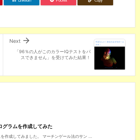
LinkedIn
Pocket
Copy

Next
「96％の人がこのカラーIQテストをパ
スできません」を受けてみた結果！
ログラムを作成してみた
作成してみました。 マーチンゲール法のサン ...