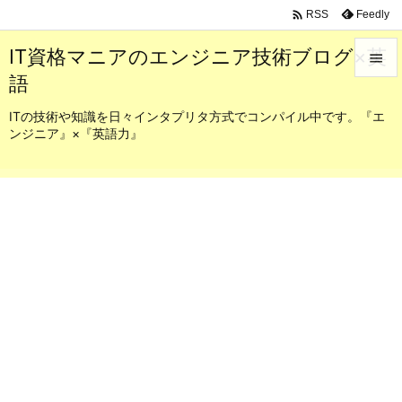

Feedly
RSS
IT資格マニアのエンジニア技術ブログ×英

語

メニュ
ITの技術や知識を日々インタプリタ方式でコンパイル中です。『エ
ンジニア』×『英語力』

サイド

前へ

次へ

検索