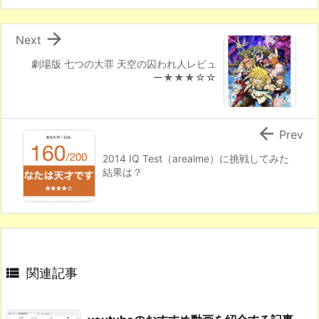

Next
劇場版 七つの大罪 天空の囚われ人レビュ
ー★★★☆☆

Prev
2014 IQ Test（arealme）に挑戦してみた
結果は？

関連記事