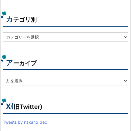
カ
テゴリ別
カ
テ
ゴ
リ
別
ア
ーカイブ
ア
ー
カ
イ
ブ
X(
旧Twitter)
Tweets by nakano_dec