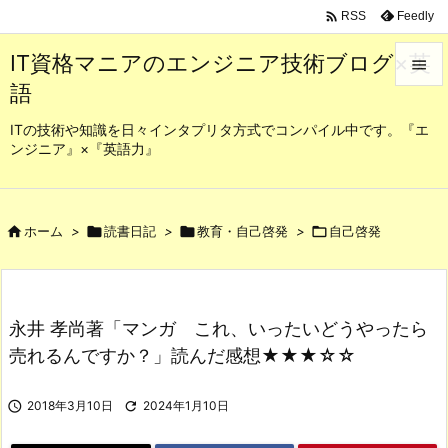

Feedly
RSS
IT資格マニアのエンジニア技術ブログ×英

語

メニュ
ITの技術や知識を日々インタプリタ方式でコンパイル中です。『エ
ンジニア』×『英語力』

サイド

前へ

ホーム
>

読書日記
>

教育・自己啓発
>

自己啓発

次へ

永井 孝尚著「マンガ これ、いったいどうやったら
検索
売れるんですか？」読んだ感想★★★☆☆

2018年3月10日

2024年1月10日