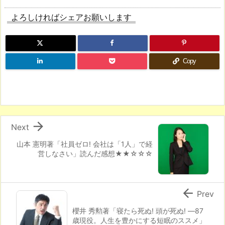
よろしければシェアお願いします
Copy

Next
山本 憲明著「社員ゼロ! 会社は「1人」で経
営しなさい」読んだ感想★★☆☆☆

Prev
櫻井 秀勲著「寝たら死ぬ! 頭が死ぬ! ―87
歳現役。人生を豊かにする短眠のススメ」