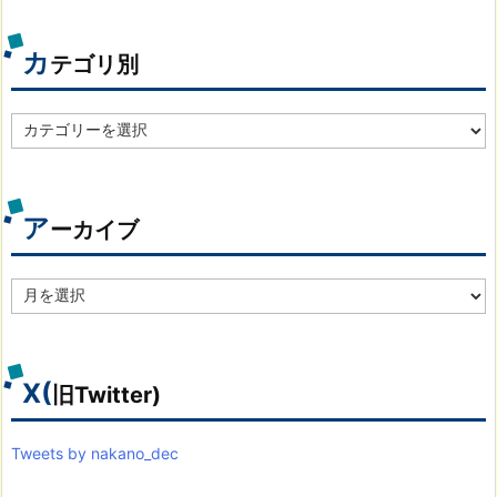
カ
テゴリ別
カ
テ
ゴ
リ
別
ア
ーカイブ
ア
ー
カ
イ
ブ
X(
旧Twitter)
Tweets by nakano_dec