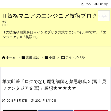

Feedly
RSS
IT資格マニアのエンジニア技術ブログ×英

語

メニュ
ITの技術や知識を日々インタプリタ方式でコンパイル中です。『エ
ンジニア』×『英語力』

サイド

前へ

ホーム
>

読書日記
>

小説
>

ライトノベル

次へ

羊太郎著「ロクでなし魔術講師と禁忌教典２(富士見
検索
ファンタジア文庫)」感想★★★★☆

2018年3月17日

2024年1月10日