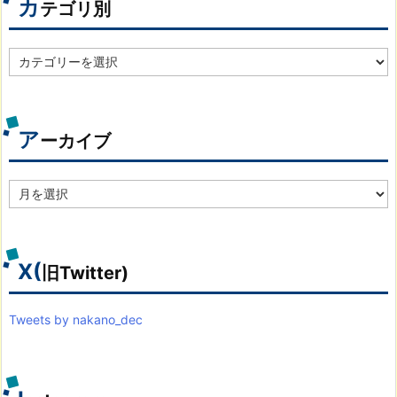
カ
テゴリ別
カ
テ
ゴ
リ
別
ア
ーカイブ
ア
ー
カ
イ
ブ
X(
旧Twitter)
Tweets by nakano_dec