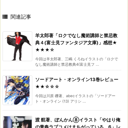

関連記事
羊太郎著「ロクでなし魔術講師と禁忌教
典４(富士見ファンタジア文庫)」感想★
★★★☆
今回は羊太郎著、三嶋 くろねイラストの「ロクで
なし魔術講師と禁忌教典4(富士見フ ...
ソードアート・オンライン13巻レビュー
★★☆☆☆
今回は川原 礫著、abecイラストの「ソードアー
ト・オンライン (13) アリシ ...
渡 航著、ぽんかん⑧イラスト「やはり俺
の青春ラブコメはまちがっている。6」レ