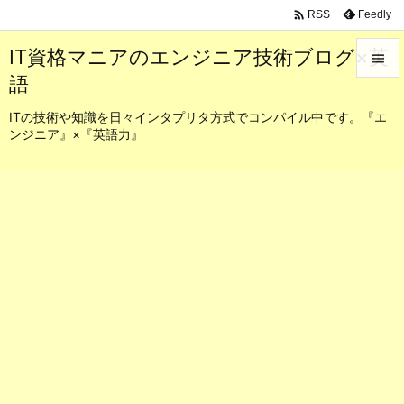

Feedly
RSS
IT資格マニアのエンジニア技術ブログ×英

語

メニュ
ITの技術や知識を日々インタプリタ方式でコンパイル中です。『エ
ンジニア』×『英語力』

サイド

前へ

次へ

検索