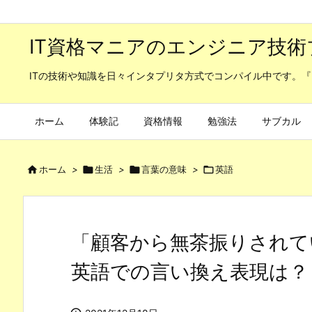
IT資格マニアのエンジニア技術
ITの技術や知識を日々インタプリタ方式でコンパイル中です。『
ホーム
体験記
資格情報
勉強法
サブカル

ホーム
>

生活
>

言葉の意味
>

英語
「顧客から無茶振りされて
英語での言い換え表現は？