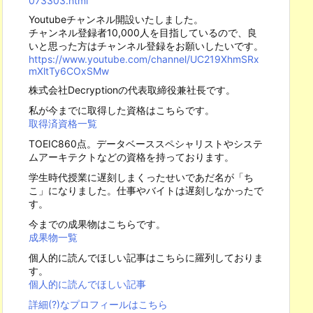
073303.html
Youtubeチャンネル開設いたしました。
チャンネル登録者10,000人を目指しているので、良
いと思った方はチャンネル登録をお願いしたいです。
https://www.youtube.com/channel/UC219XhmSRx
mXltTy6COxSMw
株式会社Decryptionの代表取締役兼社長です。
私が今までに取得した資格はこちらです。
取得済資格一覧
TOEIC860点。データベーススペシャリストやシステ
ムアーキテクトなどの資格を持っております。
学生時代授業に遅刻しまくったせいであだ名が「ち
こ」になりました。仕事やバイトは遅刻しなかったで
す。
今までの成果物はこちらです。
成果物一覧
個人的に読んでほしい記事はこちらに羅列しておりま
す。
個人的に読んでほしい記事
詳細(?)なプロフィールはこちら