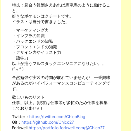
特技：見合う報酬さえあれば馬車馬のように働けるこ
と。
好きなポケモンはクチートです。
イラストは自分で書きました。
・マーケティング力
・インフラの知識
・バックエンドの知識
・フロントエンドの知識
・デザイン力やイラスト力
・語学力
以上が揃うフルスタックエンジニアになりたい。。
(º﹃º )
全然勉強や実装の時間が取れていませんが、一番興味
があるのがハイパフォーマンスコンピューティングで
す。
欲しいものリスト
仕事。以上。(現在は仕事等が多忙のため仕事を募集
しておりません)
Twitter：
https://twitter.com/ChicoBlog
Git：
https://github.com/Chico27
Forkwell:
https://portfolio.forkwell.com/@Chico27