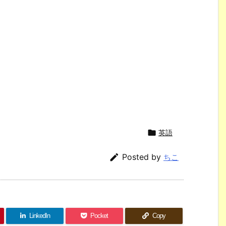

英語

Posted by
ちこ
LinkedIn
Pocket
Copy