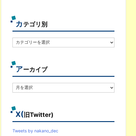
カ
テゴリ別
カ
テ
ゴ
リ
別
ア
ーカイブ
ア
ー
カ
イ
ブ
X(
旧Twitter)
Tweets by nakano_dec