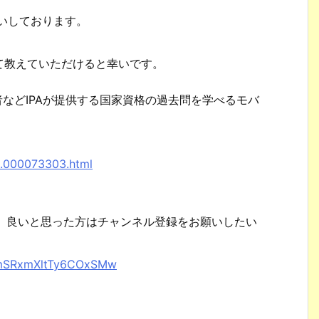
願いしております。
て教えていただけると幸いです。
者などIPAが提供する国家資格の過去問を学べるモバ
。
8.000073303.html
で、良いと思った方はチャンネル登録をお願いしたい
XhmSRxmXltTy6COxSMw