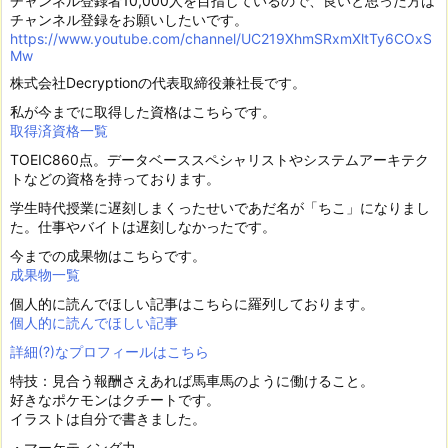
チャンネル登録者10,000人を目指しているので、良いと思った方は
チャンネル登録をお願いしたいです。
https://www.youtube.com/channel/UC219XhmSRxmXltTy6COxS
Mw
株式会社Decryptionの代表取締役兼社長です。
私が今までに取得した資格はこちらです。
取得済資格一覧
TOEIC860点。データベーススペシャリストやシステムアーキテク
トなどの資格を持っております。
学生時代授業に遅刻しまくったせいであだ名が「ちこ」になりまし
た。仕事やバイトは遅刻しなかったです。
今までの成果物はこちらです。
成果物一覧
個人的に読んでほしい記事はこちらに羅列しております。
個人的に読んでほしい記事
詳細(?)なプロフィールはこちら
特技：見合う報酬さえあれば馬車馬のように働けること。
好きなポケモンはクチートです。
イラストは自分で書きました。
・マーケティング力