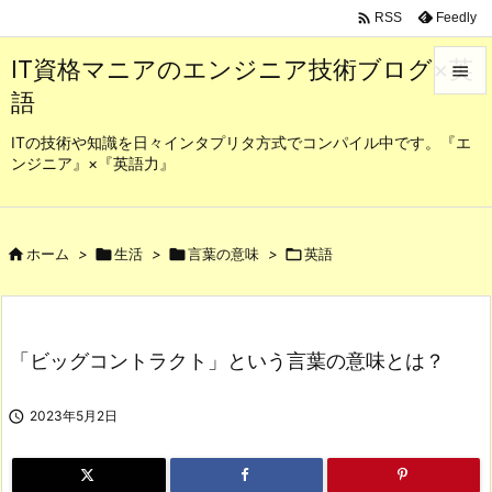

Feedly
RSS
IT資格マニアのエンジニア技術ブログ×英

語

メニュ
ITの技術や知識を日々インタプリタ方式でコンパイル中です。『エ
ンジニア』×『英語力』

サイド

前へ

ホーム
>

生活
>

言葉の意味
>

英語

次へ

「ビッグコントラクト」という言葉の意味とは？
検索

2023年5月2日