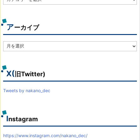
テ
ゴ
リ
別
ア
ーカイブ
ア
ー
カ
イ
ブ
X(
旧Twitter)
Tweets by nakano_dec
I
nstagram
https://www.instagram.com/nakano_dec/