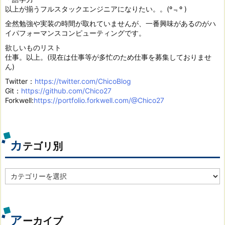
以上が揃うフルスタックエンジニアになりたい。。(º﹃º )
全然勉強や実装の時間が取れていませんが、一番興味があるのがハ
イパフォーマンスコンピューティングです。
欲しいものリスト
仕事。以上。(現在は仕事等が多忙のため仕事を募集しておりませ
ん)
Twitter：
https://twitter.com/ChicoBlog
Git：
https://github.com/Chico27
Forkwell:
https://portfolio.forkwell.com/@Chico27
カ
テゴリ別
カ
テ
ゴ
リ
別
ア
ーカイブ