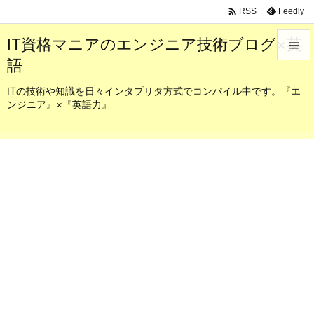

Feedly
RSS
IT資格マニアのエンジニア技術ブログ×英

語

メニュ
ITの技術や知識を日々インタプリタ方式でコンパイル中です。『エ
ンジニア』×『英語力』

サイド

前へ

次へ

検索