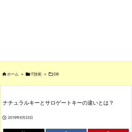

ホーム
>

IT技術
>

DB
ナチュラルキーとサロゲートキーの違いとは？

2019年6月22日