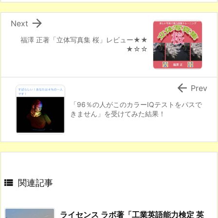

Next
福澤 正著「立体写真集 桜」レビュー★★
★☆☆

Prev
「96％の人がこのカラーIQテストをパスで
きません」を受けてみた結果！

関連記事
ライセンス ラボ著「工業英語能力検定 英