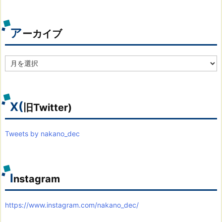
ゴ
リ
別
ア
ーカイブ
ア
ー
カ
イ
ブ
X(
旧Twitter)
Tweets by nakano_dec
I
nstagram
https://www.instagram.com/nakano_dec/