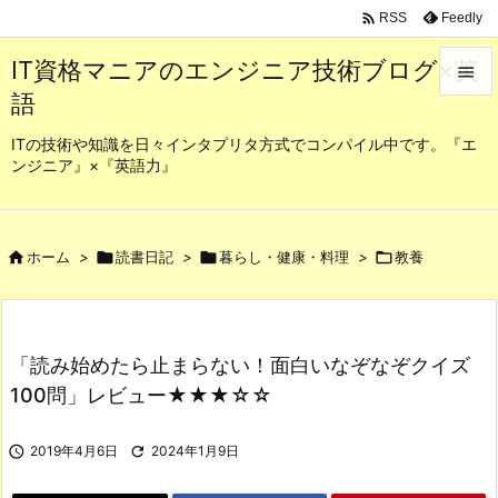

Feedly
RSS
IT資格マニアのエンジニア技術ブログ×英

語

メニュ
ITの技術や知識を日々インタプリタ方式でコンパイル中です。『エ
ンジニア』×『英語力』

サイド

前へ

ホーム
>

読書日記
>

暮らし・健康・料理
>

教養

次へ

「読み始めたら止まらない！面白いなぞなぞクイズ
検索
100問」レビュー★★★☆☆

2019年4月6日

2024年1月9日