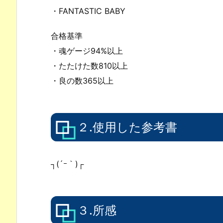
・FANTASTIC BABY
合格基準
・魂ゲージ94%以上
・たたけた数810以上
・良の数365以上
２.使用した参考書
┐(´ｰ｀)┌
３.所感