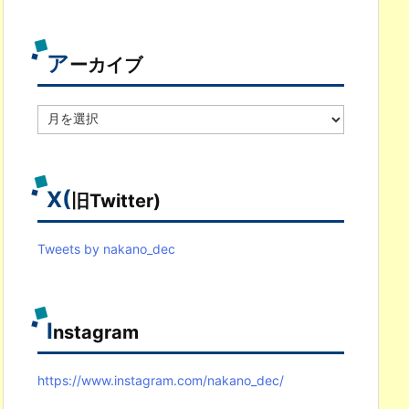
ゴ
リ
別
ア
ーカイブ
ア
ー
カ
イ
ブ
X(
旧Twitter)
Tweets by nakano_dec
I
nstagram
https://www.instagram.com/nakano_dec/