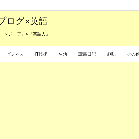
ブログ×英語
エンジニア』×『英語力』
ビジネス
IT技術
生活
読書日記
趣味
その