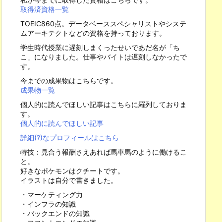
取得済資格一覧
TOEIC860点。データベーススペシャリストやシステ
ムアーキテクトなどの資格を持っております。
学生時代授業に遅刻しまくったせいであだ名が「ち
こ」になりました。仕事やバイトは遅刻しなかったで
す。
今までの成果物はこちらです。
成果物一覧
個人的に読んでほしい記事はこちらに羅列しておりま
す。
個人的に読んでほしい記事
詳細(?)なプロフィールはこちら
特技：見合う報酬さえあれば馬車馬のように働けるこ
と。
好きなポケモンはクチートです。
イラストは自分で書きました。
・マーケティング力
・インフラの知識
・バックエンドの知識