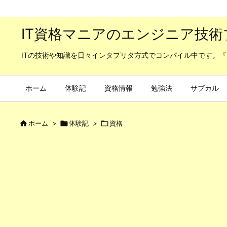
IT資格マニアのエンジニア技術
ITの技術や知識を日々インタプリタ方式でコンパイル中です。『
ホーム
体験記
資格情報
勉強法
サブカル

ホーム
>

体験記
>

資格