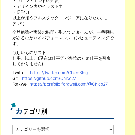
・フロントエンドの知識
・デザイン力やイラスト力
・語学力
以上が揃うフルスタックエンジニアになりたい。。
(º﹃º )
全然勉強や実装の時間が取れていませんが、一番興味
があるのがハイパフォーマンスコンピューティングで
す。
欲しいものリスト
仕事。以上。(現在は仕事等が多忙のため仕事を募集
しておりません)
Twitter：
https://twitter.com/ChicoBlog
Git：
https://github.com/Chico27
Forkwell:
https://portfolio.forkwell.com/@Chico27
カ
テゴリ別
カ
テ