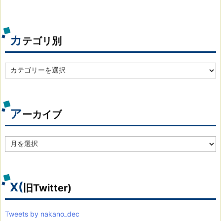
カ
テゴリ別
カ
テ
ゴ
リ
別
ア
ーカイブ
ア
ー
カ
イ
ブ
X(
旧Twitter)
Tweets by nakano_dec