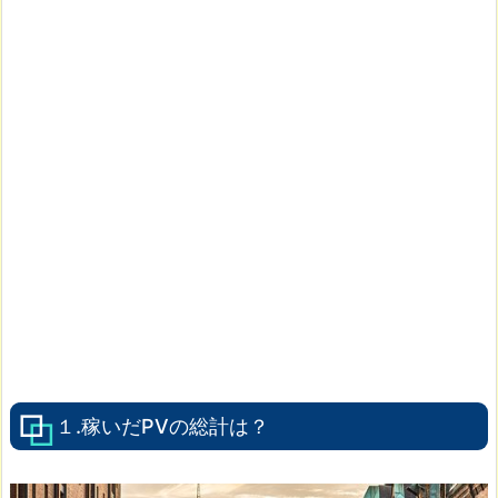
１.稼いだPVの総計は？