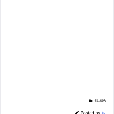

収益報告

Posted by
ちこ