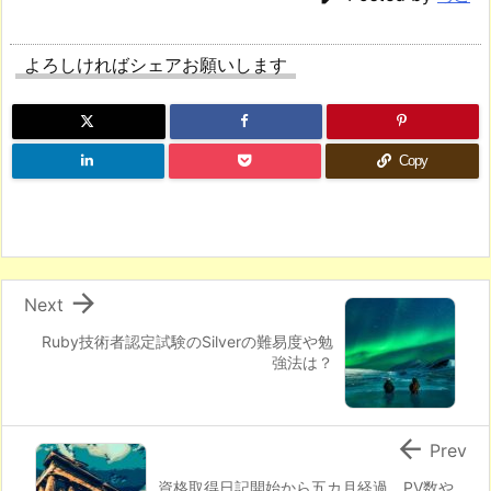
よろしければシェアお願いします
Copy

Next
Ruby技術者認定試験のSilverの難易度や勉
強法は？

Prev
資格取得日記開始から五カ月経過。PV数や