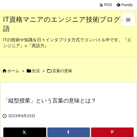

Feedly
RSS
IT資格マニアのエンジニア技術ブログ×英

語

メニュ
ITの技術や知識を日々インタプリタ方式でコンパイル中です。『エ
ンジニア』×『英語力』

サイド

前へ

ホーム
>

生活
>

言葉の意味

次へ

「縦型授業」という言葉の意味とは？
検索

2023年9月23日