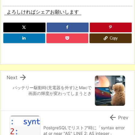
よろしければシェアお願いします
Copy

Next
バッテリー駆動時(充電器を外す)とMacで
画面の輝度が変わってしまうとき

Prev
PostgreSQLでリストア時に「syntax error
at or near "AS" LINE 2: AS integer」