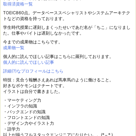
取得済資格一覧
TOEIC860点。データベーススペシャリストやシステムアーキテク
トなどの資格を持っております。
学生時代授業に遅刻しまくったせいであだ名が「ちこ」になりまし
た。仕事やバイトは遅刻しなかったです。
今までの成果物はこちらです。
成果物一覧
個人的に読んでほしい記事はこちらに羅列しております。
個人的に読んでほしい記事
詳細(?)なプロフィールはこちら
特技：見合う報酬さえあれば馬車馬のように働けること。
好きなポケモンはクチートです。
イラストは自分で書きました。
・マーケティング力
・インフラの知識
・バックエンドの知識
・フロントエンドの知識
・デザイン力やイラスト力
・語学力
以上が揃うフルスタックエンジニアになりたい。。(º﹃º )