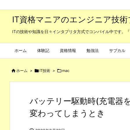
IT資格マニアのエンジニア技術
ITの技術や知識を日々インタプリタ方式でコンパイル中です。『
ホーム
体験記
資格情報
勉強法
サブカル

ホーム
>

IT技術
>

mac
バッテリー駆動時(充電器を
変わってしまうとき