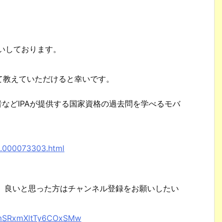
。
願いしております。
て教えていただけると幸いです。
者などIPAが提供する国家資格の過去問を学べるモバ
。
8.000073303.html
で、良いと思った方はチャンネル登録をお願いしたい
XhmSRxmXltTy6COxSMw