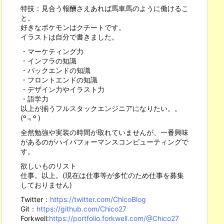
特技：見合う報酬さえあれば馬車馬のように働けるこ
と。
好きなポケモンはクチートです。
イラストは自分で書きました。
・マーケティング力
・インフラの知識
・バックエンドの知識
・フロントエンドの知識
・デザイン力やイラスト力
・語学力
以上が揃うフルスタックエンジニアになりたい。。
(º﹃º )
全然勉強や実装の時間が取れていませんが、一番興味
があるのがハイパフォーマンスコンピューティングで
す。
欲しいものリスト
仕事。以上。(現在は仕事等が多忙のため仕事を募集
しておりません)
Twitter：
https://twitter.com/ChicoBlog
Git：
https://github.com/Chico27
Forkwell:
https://portfolio.forkwell.com/@Chico27