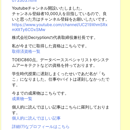
073303.html
Youtubeチャンネル開設いたしました。
チャンネル登録者10,000人を目指しているので、良
いと思った方はチャンネル登録をお願いしたいです。
https://www.youtube.com/channel/UC219XhmSRx
mXltTy6COxSMw
株式会社Decryptionの代表取締役兼社長です。
私が今までに取得した資格はこちらです。
取得済資格一覧
TOEIC860点。データベーススペシャリストやシステ
ムアーキテクトなどの資格を持っております。
学生時代授業に遅刻しまくったせいであだ名が「ち
こ」になりました。仕事やバイトは遅刻しなかったで
す。
今までの成果物はこちらです。
成果物一覧
個人的に読んでほしい記事はこちらに羅列しておりま
す。
個人的に読んでほしい記事
詳細(?)なプロフィールはこちら