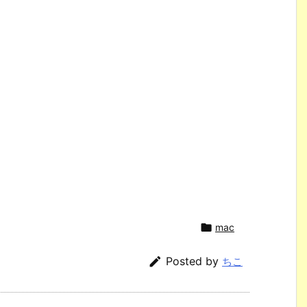

mac

Posted by
ちこ