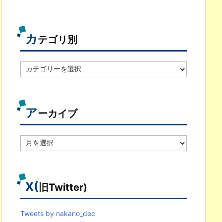
カ
テゴリ別
カ
テ
ゴ
リ
別
ア
ーカイブ
ア
ー
カ
イ
ブ
X(
旧Twitter)
Tweets by nakano_dec