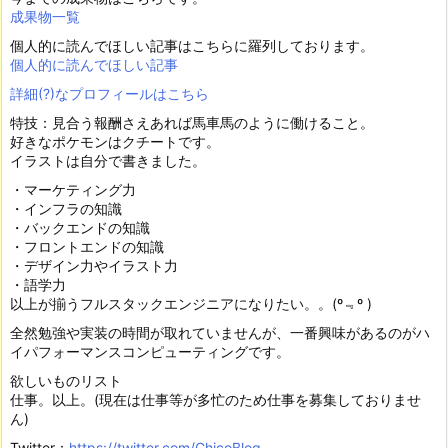
成果物一覧
個人的に読んでほしい記事はこちらに羅列しております。
個人的に読んでほしい記事
詳細(?)なプロフィールはこちら
特技：見合う報酬さえあれば馬車馬のように働けること。
好きなポケモンはクチートです。
イラストは自分で書きました。
・マーケティング力
・インフラの知識
・バックエンドの知識
・フロントエンドの知識
・デザイン力やイラスト力
・語学力
以上が揃うフルスタックエンジニアになりたい。。(º﹃º )
全然勉強や実装の時間が取れていませんが、一番興味があるのがハ
イパフォーマンスコンピューティングです。
欲しいものリスト
仕事。以上。(現在は仕事等が多忙のため仕事を募集しておりませ
ん)
Twitter：
https://twitter.com/ChicoBlog