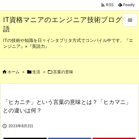

Feedly
RSS
IT資格マニアのエンジニア技術ブログ×英

語

メニュ
ITの技術や知識を日々インタプリタ方式でコンパイル中です。『エ
ンジニア』×『英語力』

サイド

前へ

ホーム
>

生活
>

言葉の意味

次へ

「ヒカニチ」という言葉の意味とは？「ヒカマニ」
検索
との違いは何？

2023年8月2日