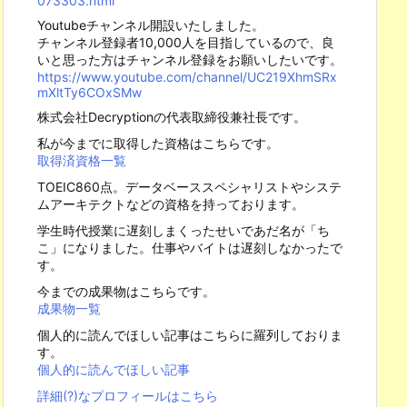
073303.html
Youtubeチャンネル開設いたしました。
チャンネル登録者10,000人を目指しているので、良
いと思った方はチャンネル登録をお願いしたいです。
https://www.youtube.com/channel/UC219XhmSRx
mXltTy6COxSMw
株式会社Decryptionの代表取締役兼社長です。
私が今までに取得した資格はこちらです。
取得済資格一覧
TOEIC860点。データベーススペシャリストやシステ
ムアーキテクトなどの資格を持っております。
学生時代授業に遅刻しまくったせいであだ名が「ち
こ」になりました。仕事やバイトは遅刻しなかったで
す。
今までの成果物はこちらです。
成果物一覧
個人的に読んでほしい記事はこちらに羅列しておりま
す。
個人的に読んでほしい記事
詳細(?)なプロフィールはこちら