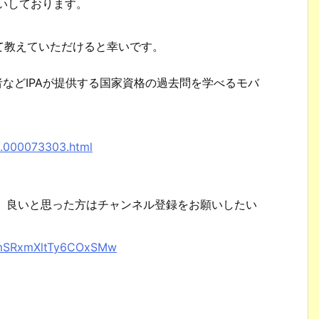
願いしております。
て教えていただけると幸いです。
者などIPAが提供する国家資格の過去問を学べるモバ
。
8.000073303.html
で、良いと思った方はチャンネル登録をお願いしたい
XhmSRxmXltTy6COxSMw