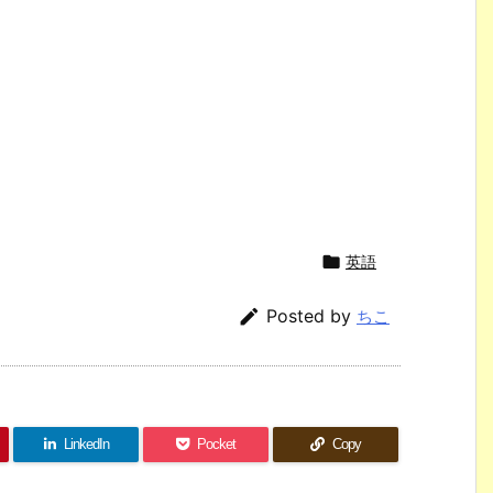

英語

Posted by
ちこ
LinkedIn
Pocket
Copy