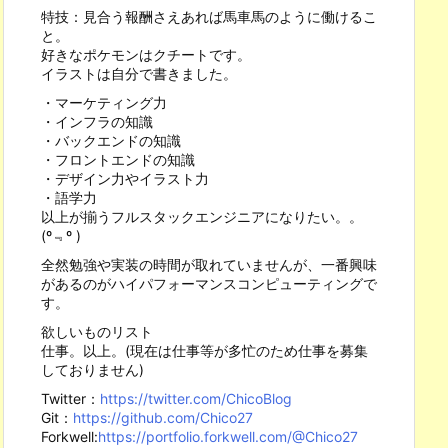
特技：見合う報酬さえあれば馬車馬のように働けるこ
と。
好きなポケモンはクチートです。
イラストは自分で書きました。
・マーケティング力
・インフラの知識
・バックエンドの知識
・フロントエンドの知識
・デザイン力やイラスト力
・語学力
以上が揃うフルスタックエンジニアになりたい。。
(º﹃º )
全然勉強や実装の時間が取れていませんが、一番興味
があるのがハイパフォーマンスコンピューティングで
す。
欲しいものリスト
仕事。以上。(現在は仕事等が多忙のため仕事を募集
しておりません)
Twitter：
https://twitter.com/ChicoBlog
Git：
https://github.com/Chico27
Forkwell:
https://portfolio.forkwell.com/@Chico27