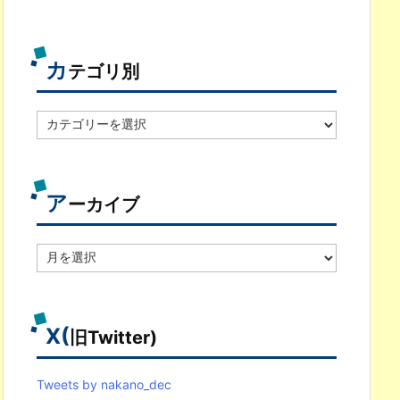
カ
テゴリ別
カ
テ
ゴ
リ
別
ア
ーカイブ
ア
ー
カ
イ
ブ
X(
旧Twitter)
Tweets by nakano_dec