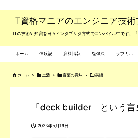
IT資格マニアのエンジニア技術
ITの技術や知識を日々インタプリタ方式でコンパイル中です。『
ホーム
体験記
資格情報
勉強法
サブカル

ホーム
>

生活
>

言葉の意味
>

英語
「deck builder」とい

2023年5月19日