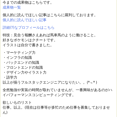
今までの成果物はこちらです。
成果物一覧
個人的に読んでほしい記事はこちらに羅列しております。
個人的に読んでほしい記事
詳細(?)なプロフィールはこちら
特技：見合う報酬さえあれば馬車馬のように働けること。
好きなポケモンはクチートです。
イラストは自分で書きました。
・マーケティング力
・インフラの知識
・バックエンドの知識
・フロントエンドの知識
・デザイン力やイラスト力
・語学力
以上が揃うフルスタックエンジニアになりたい。。(º﹃º )
全然勉強や実装の時間が取れていませんが、一番興味があるのがハ
イパフォーマンスコンピューティングです。
欲しいものリスト
仕事。以上。(現在は仕事等が多忙のため仕事を募集しておりませ
ん)