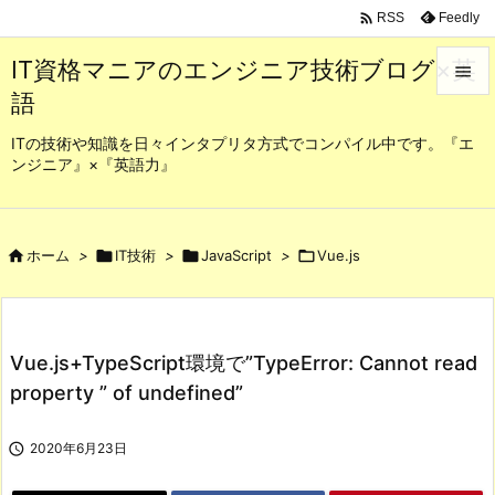

Feedly
RSS
IT資格マニアのエンジニア技術ブログ×英

語

メニュ
ITの技術や知識を日々インタプリタ方式でコンパイル中です。『エ
ンジニア』×『英語力』

サイド

前へ

ホーム
>

IT技術
>

JavaScript
>

Vue.js

次へ

Vue.js+TypeScript環境で”TypeError: Cannot read
検索
property ” of undefined”

2020年6月23日