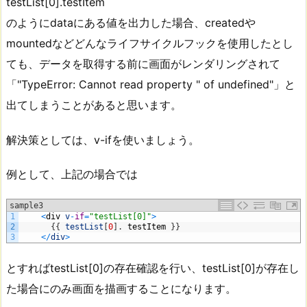
testList[0].testItem
のようにdataにある値を出力した場合、createdや
mountedなどどんなライフサイクルフックを使用したとし
ても、データを取得する前に画面がレンダリングされて
「"TypeError: Cannot read property " of undefined"」と
出てしまうことがあると思います。
解決策としては、v-ifを使いましょう。
例として、上記の場合では
sample3
1
<
div
v
-
if
=
"testList[0]"
>
2
{
{
testList
[
0
]
.
testItem
}
}
3
<
/
div
>
とすればtestList[0]の存在確認を行い、testList[0]が存在し
た場合にのみ画面を描画することになります。