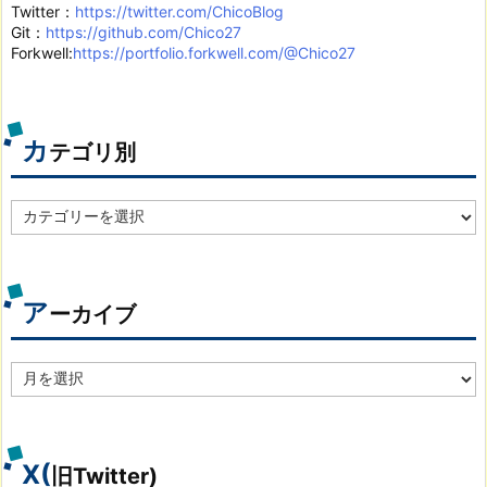
Twitter：
https://twitter.com/ChicoBlog
Git：
https://github.com/Chico27
Forkwell:
https://portfolio.forkwell.com/@Chico27
カ
テゴリ別
カ
テ
ゴ
リ
別
ア
ーカイブ
ア
ー
カ
イ
ブ
X(
旧Twitter)