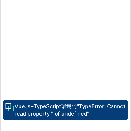
Vue.js+TypeScript環境で"TypeError: Cannot
read property " of undefined"