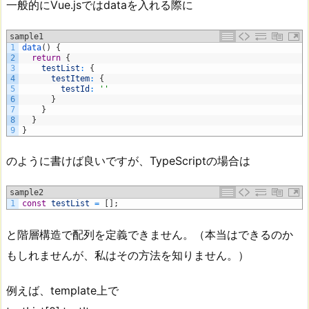
一般的にVue.jsではdataを入れる際に
sample1
1
data
(
)
{
2
return
{
3
testList
:
{
4
testItem
:
{
5
testId
:
''
6
}
7
}
8
}
9
}
のように書けば良いですが、TypeScriptの場合は
sample2
1
const
testList
=
[
]
;
と階層構造で配列を定義できません。（本当はできるのか
もしれませんが、私はその方法を知りません。）
例えば、template上で