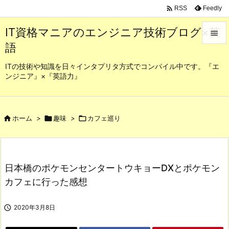

Feedly
RSS
IT資格マニアのエンジニア技術ブログ×英

語

メニュ
ITの技術や知識を日々インタプリタ方式でコンパイル中です。『エ
ンジニア』×『英語力』

サイド

前へ

ホーム
>

趣味
>

カフェ巡り

次へ

日本橋のポケモンセンタートウキョーDXとポケモン
検索
カフェに行った感想

2020年3月8日