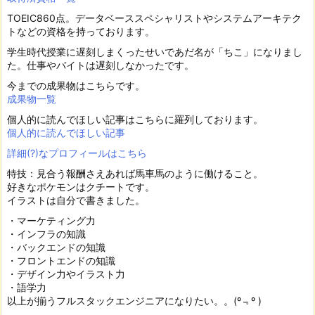
TOEIC860点。データベーススペシャリストやシステムアーキテク
トなどの資格を持っております。
学生時代授業に遅刻しまくったせいであだ名が「ちこ」になりまし
た。仕事やバイトは遅刻しなかったです。
今までの成果物はこちらです。
成果物一覧
個人的に読んでほしい記事はこちらに羅列しております。
個人的に読んでほしい記事
詳細(?)なプロフィールはこちら
特技：見合う報酬さえあれば馬車馬のように働けること。
好きなポケモンはクチートです。
イラストは自分で書きました。
・マーケティング力
・インフラの知識
・バックエンドの知識
・フロントエンドの知識
・デザイン力やイラスト力
・語学力
以上が揃うフルスタックエンジニアになりたい。。(º﹃º )