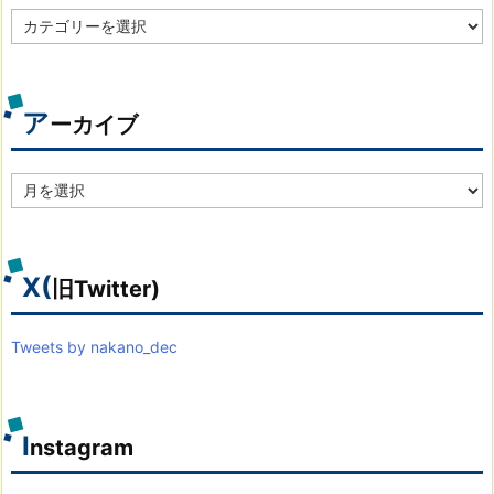
カ
テ
ゴ
リ
別
ア
ーカイブ
ア
ー
カ
イ
ブ
X(
旧Twitter)
Tweets by nakano_dec
I
nstagram