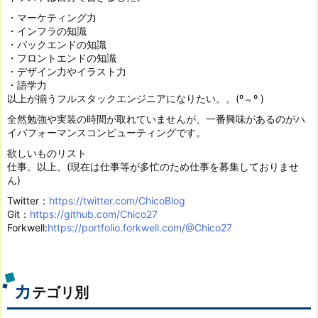
・マーケティング力
・インフラの知識
・バックエンドの知識
・フロントエンドの知識
・デザイン力やイラスト力
・語学力
以上が揃うフルスタックエンジニアになりたい。。(º﹃º )
全然勉強や実装の時間が取れていませんが、一番興味があるのがハ
イパフォーマンスコンピューティングです。
欲しいものリスト
仕事。以上。(現在は仕事等が多忙のため仕事を募集しておりませ
ん)
Twitter：
https://twitter.com/ChicoBlog
Git：
https://github.com/Chico27
Forkwell:
https://portfolio.forkwell.com/@Chico27
カ
テゴリ別