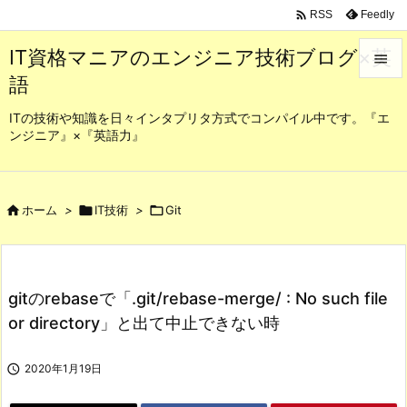

Feedly
RSS
IT資格マニアのエンジニア技術ブログ×英

語

メニュ
ITの技術や知識を日々インタプリタ方式でコンパイル中です。『エ
ンジニア』×『英語力』

サイド

前へ

ホーム
>

IT技術
>

Git

次へ

gitのrebaseで「.git/rebase-merge/ : No such file
検索
or directory」と出て中止できない時

2020年1月19日