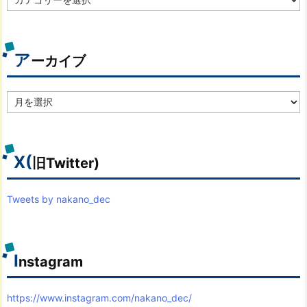
テ
ゴ
リ
別
ア
ーカイブ
ア
ー
カ
イ
ブ
X(
旧Twitter)
Tweets by nakano_dec
I
nstagram
https://www.instagram.com/nakano_dec/