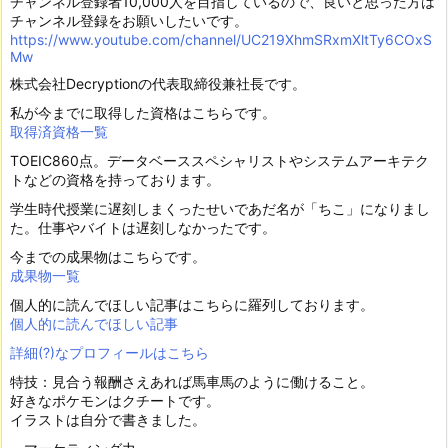
チャンネル登録者10,000人を目指しているので、良いと思った方は
チャンネル登録をお願いしたいです。
https://www.youtube.com/channel/UC219XhmSRxmXltTy6COxS
Mw
株式会社Decryptionの代表取締役兼社長です。
私が今までに取得した資格はこちらです。
取得済資格一覧
TOEIC860点。データベーススペシャリストやシステムアーキテク
トなどの資格を持っております。
学生時代授業に遅刻しまくったせいであだ名が「ちこ」になりまし
た。仕事やバイトは遅刻しなかったです。
今までの成果物はこちらです。
成果物一覧
個人的に読んでほしい記事はこちらに羅列しております。
個人的に読んでほしい記事
詳細(?)なプロフィールはこちら
特技：見合う報酬さえあれば馬車馬のように働けること。
好きなポケモンはクチートです。
イラストは自分で書きました。