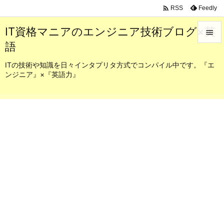

Feedly
RSS
IT資格マニアのエンジニア技術ブログ×英

語

メニュ
ITの技術や知識を日々インタプリタ方式でコンパイル中です。『エ
ンジニア』×『英語力』

サイド

前へ

次へ

検索