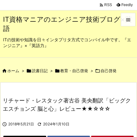

Feedly
RSS
IT資格マニアのエンジニア技術ブログ×英

語

メニュ
ITの技術や知識を日々インタプリタ方式でコンパイル中です。『エ
ンジニア』×『英語力』

サイド

前へ

ホーム
>

読書日記
>

教育・自己啓発
>

自己啓発

次へ

リチャード・レスタック著古谷 美央翻訳「ビッグク
検索
エスチョンズ 脳と心」レビュー★★☆☆☆

2018年5月21日

2024年1月10日