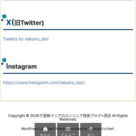
カ
イ
ブ
X(
旧Twitter)
Tweets by nakano_dec
I
nstagram
https://www.instagram.com/nakano_dec/
Copyright ©
2026
IT資格マニアのエンジニア技術ブログ×英語
All Rights
Reserved.



WordPress Luxeritas Theme is provided by "
Thought is free
".
メニュー
上へ
ホーム