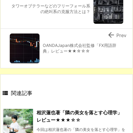
タワーオブテラーなどのフリーフォール系
の絶叫系の克服方法とは？

Prev
OANDAJapan株式会社監修「FX用語辞
典」レビュー★★☆☆☆

関連記事
相沢蓮也著「隣の美女を落とす心理学」
レビュー★★★☆☆
今回は相沢蓮也著の「隣の美女を落とす心理学」を