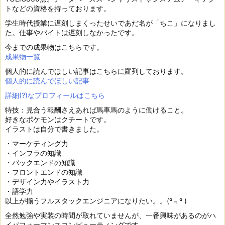
トなどの資格を持っております。
学生時代授業に遅刻しまくったせいであだ名が「ちこ」になりまし
た。仕事やバイトは遅刻しなかったです。
今までの成果物はこちらです。
成果物一覧
個人的に読んでほしい記事はこちらに羅列しております。
個人的に読んでほしい記事
詳細(?)なプロフィールはこちら
特技：見合う報酬さえあれば馬車馬のように働けること。
好きなポケモンはクチートです。
イラストは自分で書きました。
・マーケティング力
・インフラの知識
・バックエンドの知識
・フロントエンドの知識
・デザイン力やイラスト力
・語学力
以上が揃うフルスタックエンジニアになりたい。。(º﹃º )
全然勉強や実装の時間が取れていませんが、一番興味があるのがハ
イパフォーマンスコンピューティングです。