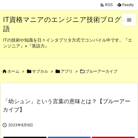

Feedly
RSS
IT資格マニアのエンジニア技術ブログ×英

語

メニュ
ITの技術や知識を日々インタプリタ方式でコンパイル中です。『エ
ンジニア』×『英語力』

サイド

前へ

ホーム
>

サブカル
>

アプリ
>

ブルーアーカイブ

次へ

「幼シュン」という言葉の意味とは？【ブルーアー
検索
カイブ】

2023年8月9日