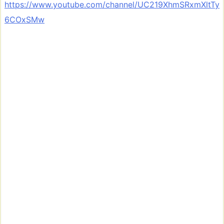
https://www.youtube.com/channel/UC219XhmSRxmXltTy
6COxSMw