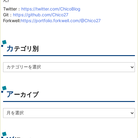
Twitter：
https://twitter.com/ChicoBlog
Git：
https://github.com/Chico27
Forkwell:
https://portfolio.forkwell.com/@Chico27
カ
テゴリ別
カ
テ
ゴ
リ
別
ア
ーカイブ
ア
ー
カ
イ
ブ