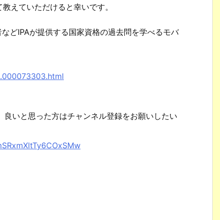
て教えていただけると幸いです。
者などIPAが提供する国家資格の過去問を学べるモバ
。
8.000073303.html
で、良いと思った方はチャンネル登録をお願いしたい
XhmSRxmXltTy6COxSMw