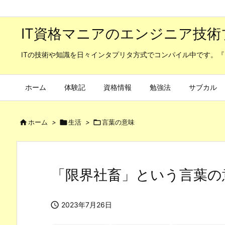
IT資格マニアのエンジニア技術
ITの技術や知識を日々インタプリタ方式でコンパイル中です。『
ホーム
体験記
資格情報
勉強法
サブカル

ホーム
>

生活
>

言葉の意味
「限界社畜」という言葉の

2023年7月26日