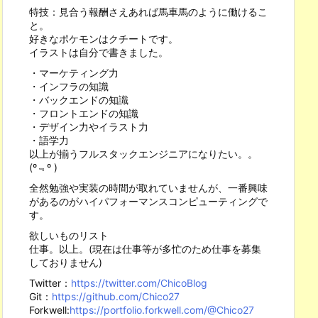
特技：見合う報酬さえあれば馬車馬のように働けるこ
と。
好きなポケモンはクチートです。
イラストは自分で書きました。
・マーケティング力
・インフラの知識
・バックエンドの知識
・フロントエンドの知識
・デザイン力やイラスト力
・語学力
以上が揃うフルスタックエンジニアになりたい。。
(º﹃º )
全然勉強や実装の時間が取れていませんが、一番興味
があるのがハイパフォーマンスコンピューティングで
す。
欲しいものリスト
仕事。以上。(現在は仕事等が多忙のため仕事を募集
しておりません)
Twitter：
https://twitter.com/ChicoBlog
Git：
https://github.com/Chico27
Forkwell:
https://portfolio.forkwell.com/@Chico27