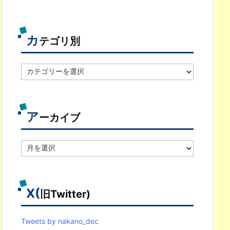
カ
テゴリ別
カ
テ
ゴ
リ
別
ア
ーカイブ
ア
ー
カ
イ
ブ
X(
旧Twitter)
Tweets by nakano_dec