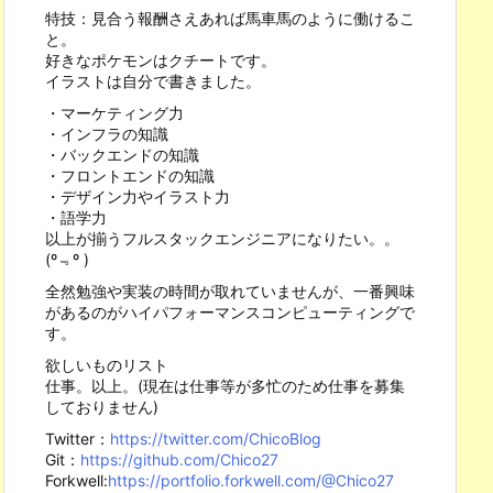
特技：見合う報酬さえあれば馬車馬のように働けるこ
と。
好きなポケモンはクチートです。
イラストは自分で書きました。
・マーケティング力
・インフラの知識
・バックエンドの知識
・フロントエンドの知識
・デザイン力やイラスト力
・語学力
以上が揃うフルスタックエンジニアになりたい。。
(º﹃º )
全然勉強や実装の時間が取れていませんが、一番興味
があるのがハイパフォーマンスコンピューティングで
す。
欲しいものリスト
仕事。以上。(現在は仕事等が多忙のため仕事を募集
しておりません)
Twitter：
https://twitter.com/ChicoBlog
Git：
https://github.com/Chico27
Forkwell:
https://portfolio.forkwell.com/@Chico27