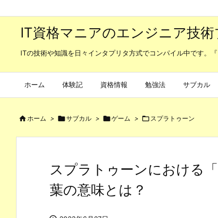
IT資格マニアのエンジニア技術
ITの技術や知識を日々インタプリタ方式でコンパイル中です。『
ホーム
体験記
資格情報
勉強法
サブカル

ホーム
>

サブカル
>

ゲーム
>

スプラトゥーン
スプラトゥーンにおける「
葉の意味とは？