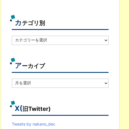
カ
テゴリ別
カ
テ
ゴ
リ
別
ア
ーカイブ
ア
ー
カ
イ
ブ
X(
旧Twitter)
Tweets by nakano_dec