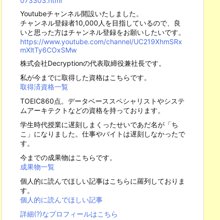
073303.html
Youtubeチャンネル開設いたしました。
チャンネル登録者10,000人を目指しているので、良
いと思った方はチャンネル登録をお願いしたいです。
https://www.youtube.com/channel/UC219XhmSRx
mXltTy6COxSMw
株式会社Decryptionの代表取締役兼社長です。
私が今までに取得した資格はこちらです。
取得済資格一覧
TOEIC860点。データベーススペシャリストやシステ
ムアーキテクトなどの資格を持っております。
学生時代授業に遅刻しまくったせいであだ名が「ち
こ」になりました。仕事やバイトは遅刻しなかったで
す。
今までの成果物はこちらです。
成果物一覧
個人的に読んでほしい記事はこちらに羅列しておりま
す。
個人的に読んでほしい記事
詳細(?)なプロフィールはこちら