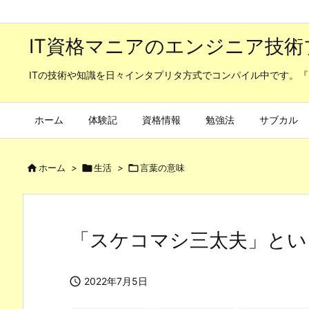
IT資格マニアのエンジニア技術
ITの技術や知識を日々インタプリタ方式でコンパイル中です。『
ホーム
体験記
資格情報
勉強法
サブカル

ホーム
>

生活
>

言葉の意味
「スケコマシ三太夫」とい

2022年7月5日