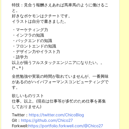
特技：見合う報酬さえあれば馬車馬のように働けるこ
と。
好きなポケモンはクチートです。
イラストは自分で書きました。
・マーケティング力
・インフラの知識
・バックエンドの知識
・フロントエンドの知識
・デザイン力やイラスト力
・語学力
以上が揃うフルスタックエンジニアになりたい。。
(º﹃º )
全然勉強や実装の時間が取れていませんが、一番興味
があるのがハイパフォーマンスコンピューティングで
す。
欲しいものリスト
仕事。以上。(現在は仕事等が多忙のため仕事を募集
しておりません)
Twitter：
https://twitter.com/ChicoBlog
Git：
https://github.com/Chico27
Forkwell:
https://portfolio.forkwell.com/@Chico27