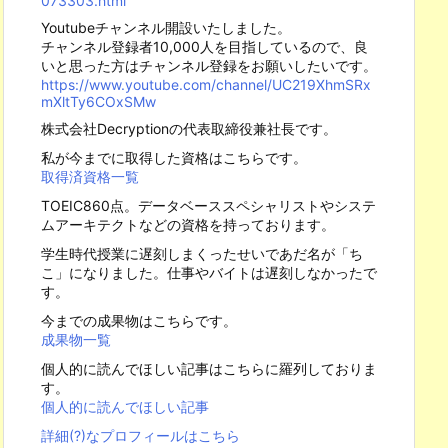
073303.html
Youtubeチャンネル開設いたしました。
チャンネル登録者10,000人を目指しているので、良
いと思った方はチャンネル登録をお願いしたいです。
https://www.youtube.com/channel/UC219XhmSRx
mXltTy6COxSMw
株式会社Decryptionの代表取締役兼社長です。
私が今までに取得した資格はこちらです。
取得済資格一覧
TOEIC860点。データベーススペシャリストやシステ
ムアーキテクトなどの資格を持っております。
学生時代授業に遅刻しまくったせいであだ名が「ち
こ」になりました。仕事やバイトは遅刻しなかったで
す。
今までの成果物はこちらです。
成果物一覧
個人的に読んでほしい記事はこちらに羅列しておりま
す。
個人的に読んでほしい記事
詳細(?)なプロフィールはこちら