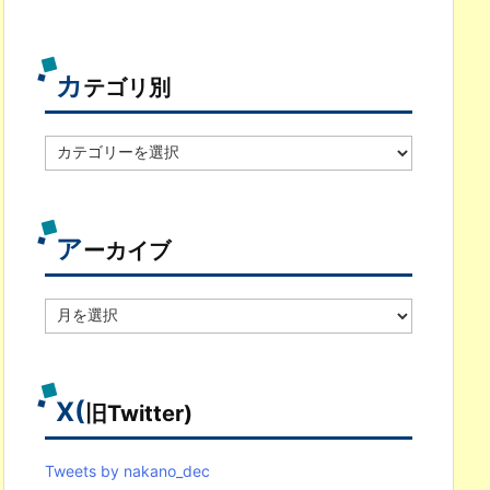
カ
テゴリ別
カ
テ
ゴ
リ
別
ア
ーカイブ
ア
ー
カ
イ
ブ
X(
旧Twitter)
Tweets by nakano_dec