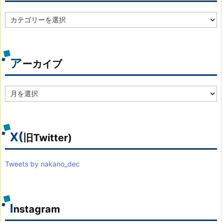
カ
テ
ゴ
リ
別
ア
ーカイブ
ア
ー
カ
イ
ブ
X(
旧Twitter)
Tweets by nakano_dec
I
nstagram