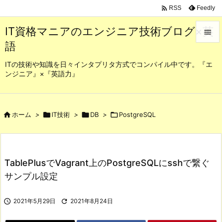

Feedly
RSS
IT資格マニアのエンジニア技術ブログ×英

語

メニュ
ITの技術や知識を日々インタプリタ方式でコンパイル中です。『エ
ンジニア』×『英語力』

サイド

前へ

ホーム
>

IT技術
>

DB
>

PostgreSQL

次へ

TablePlusでVagrant上のPostgreSQLにsshで繋ぐ
検索
サンプル設定

2021年5月29日

2021年8月24日