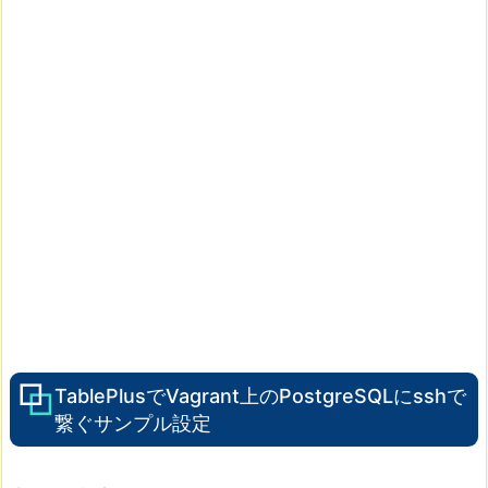
TablePlusでVagrant上のPostgreSQLにsshで
繋ぐサンプル設定