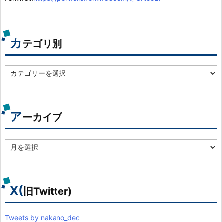
カ
テゴリ別
カ
テ
ゴ
リ
別
ア
ーカイブ
ア
ー
カ
イ
ブ
X(
旧Twitter)
Tweets by nakano_dec