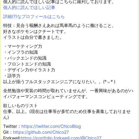
個人的に読んでほしい記事はこちらに羅列しております。
個人的に読んでほしい記事
詳細(?)なプロフィールはこちら
特技：見合う報酬さえあれば馬車馬のように働けること。
好きなポケモンはクチートです。
イラストは自分で書きました。
・マーケティング力
・インフラの知識
・バックエンドの知識
・フロントエンドの知識
・デザイン力やイラスト力
・語学力
以上が揃うフルスタックエンジニアになりたい。。(º﹃º )
全然勉強や実装の時間が取れていませんが、一番興味があるのがハ
イパフォーマンスコンピューティングです。
欲しいものリスト
仕事。以上。(現在は仕事等が多忙のため仕事を募集しておりませ
ん)
Twitter：
https://twitter.com/ChicoBlog
Git：
https://github.com/Chico27
Forkwell:
https://portfolio.forkwell.com/@Chico27