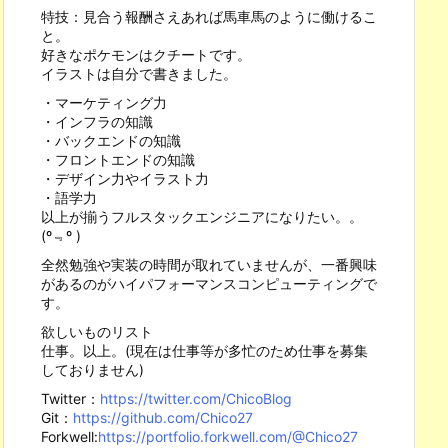
特技：見合う報酬さえあれば馬車馬のように働けるこ
と。
好きなポケモンはクチートです。
イラストは自分で書きました。
・マーケティング力
・インフラの知識
・バックエンドの知識
・フロントエンドの知識
・デザイン力やイラスト力
・語学力
以上が揃うフルスタックエンジニアになりたい。。
(º﹃º )
全然勉強や実装の時間が取れていませんが、一番興味
があるのがハイパフォーマンスコンピューティングで
す。
欲しいものリスト
仕事。以上。(現在は仕事等が多忙のため仕事を募集
しておりません)
Twitter：
https://twitter.com/ChicoBlog
Git：
https://github.com/Chico27
Forkwell:
https://portfolio.forkwell.com/@Chico27