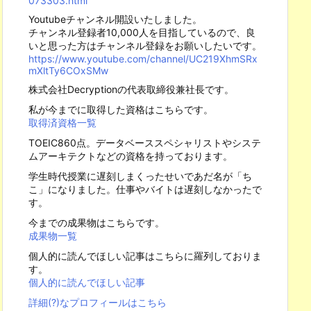
073303.html
Youtubeチャンネル開設いたしました。
チャンネル登録者10,000人を目指しているので、良
いと思った方はチャンネル登録をお願いしたいです。
https://www.youtube.com/channel/UC219XhmSRx
mXltTy6COxSMw
株式会社Decryptionの代表取締役兼社長です。
私が今までに取得した資格はこちらです。
取得済資格一覧
TOEIC860点。データベーススペシャリストやシステ
ムアーキテクトなどの資格を持っております。
学生時代授業に遅刻しまくったせいであだ名が「ち
こ」になりました。仕事やバイトは遅刻しなかったで
す。
今までの成果物はこちらです。
成果物一覧
個人的に読んでほしい記事はこちらに羅列しておりま
す。
個人的に読んでほしい記事
詳細(?)なプロフィールはこちら