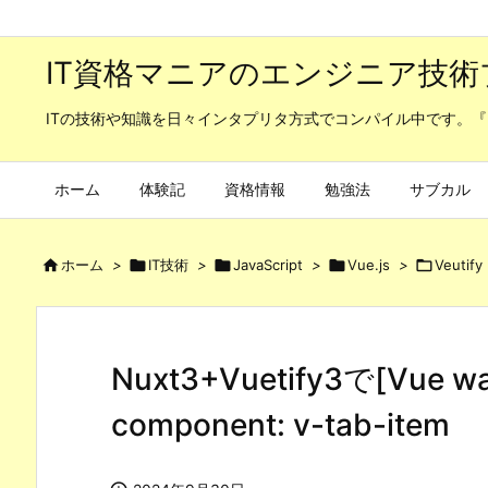
IT資格マニアのエンジニア技術
ITの技術や知識を日々インタプリタ方式でコンパイル中です。『
ホーム
体験記
資格情報
勉強法
サブカル

ホーム
>

IT技術
>

JavaScript
>

Vue.js
>

Veutify
Nuxt3+Vuetify3で[Vue warn
component: v-tab-item