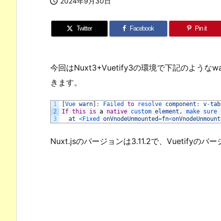

2024年9月30日
Twitter
Facebook
Pin it
今回はNuxt3+Vuetify3の環境で下記のよう
きます。
1
[
Vue 
warn
]
:
Failed 
to
resolve 
component
:
v
-
tab
2
If
this
is
a
native
custom 
element
,
make 
sure 
3
at
<
Fixed 
onVnodeUnmounted
=
fn
<
onVnodeUnmount
Nuxt.jsのバージョンは3.11.2で、Vuetifyのバ