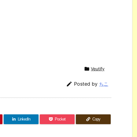

Veutify

Posted by
ちこ
LinkedIn
Pocket
Copy