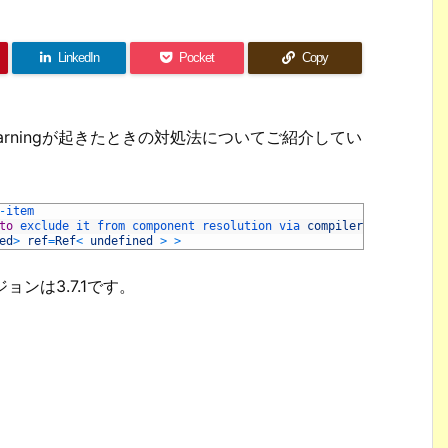
LinkedIn
Pocket
Copy
なwarningが起きたときの対処法についてご紹介してい
-
item
to
exclude 
it 
from 
component 
resolution 
via 
compilerOptions
.
isCu
ed
>
ref
=
Ref
<
undefined
>
>
ージョンは3.7.1です。