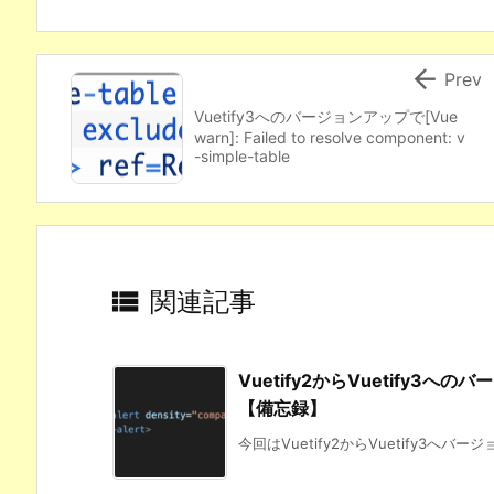

Prev
Vuetify3へのバージョンアップで[Vue
warn]: Failed to resolve component: v
-simple-table

関連記事
Vuetify2からVuetify3
【備忘録】
今回はVuetify2からVuetify3へバー