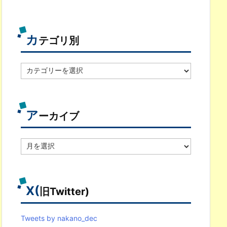
カ
テゴリ別
カ
テ
ゴ
リ
別
ア
ーカイブ
ア
ー
カ
イ
ブ
X(
旧Twitter)
Tweets by nakano_dec