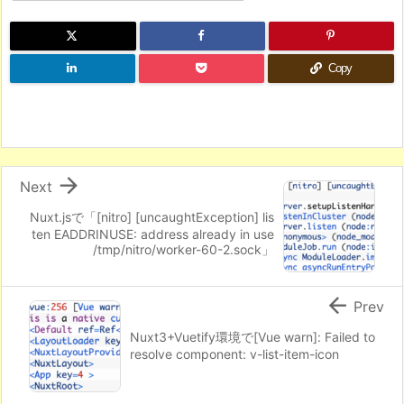
Copy

Next
Nuxt.jsで「[nitro] [uncaughtException] lis
ten EADDRINUSE: address already in use
/tmp/nitro/worker-60-2.sock」

Prev
Nuxt3+Vuetify環境で[Vue warn]: Failed to
resolve component: v-list-item-icon