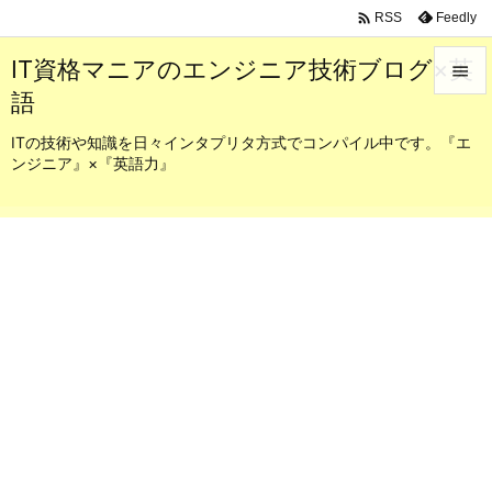

Feedly
RSS
IT資格マニアのエンジニア技術ブログ×英

語

メニュ
ITの技術や知識を日々インタプリタ方式でコンパイル中です。『エ
ンジニア』×『英語力』

サイド

前へ

次へ

検索