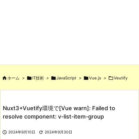

ホーム
>

IT技術
>

JavaScript
>

Vue.js
>

Veutify
Nuxt3+Vuetify環境で[Vue warn]: Failed to
resolve component: v-list-item-group

2024年9月10日

2024年9月30日