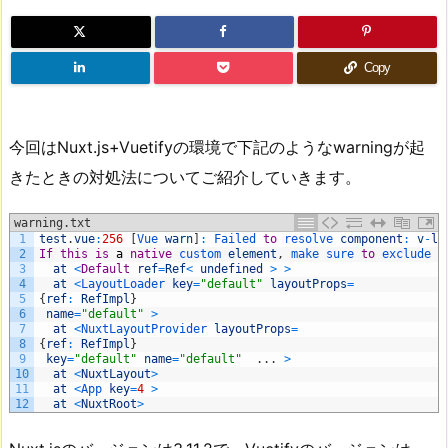
Copy
今回はNuxt.js+Vuetifyの環境で下記のようなwarningが起
きたときの対処法についてご紹介していきます。
warning.txt
1
test
.
vue
:
256
[
Vue 
warn
]
:
Failed 
to
resolve 
component
:
v
-
li
2
If
this
is
a
native
custom 
element
,
make 
sure 
to
exclude 
i
3
at
<
Default
ref
=
Ref
<
undefined
>
>
4
at
<
LayoutLoader 
key
=
"default"
layoutProps
=
5
{
ref
:
RefImpl
}
6
name
=
"default"
>
7
at
<
NuxtLayoutProvider 
layoutProps
=
8
{
ref
:
RefImpl
}
9
key
=
"default"
name
=
"default"
.
.
.
>
10
at
<
NuxtLayout
>
11
at
<
App 
key
=
4
>
12
at
<
NuxtRoot
>