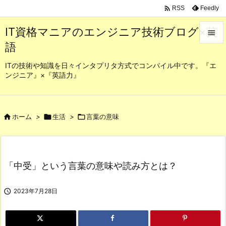

Feedly
RSS
IT資格マニアのエンジニア技術ブログ×英

語

メニュ
ITの技術や知識を日々インタプリタ方式でコンパイル中です。『エ
ンジニア』×『英語力』

サイド

前へ

ホーム
>

生活
>

言葉の意味

次へ

「中受」という言葉の意味や読み方とは？
検索

2023年7月28日