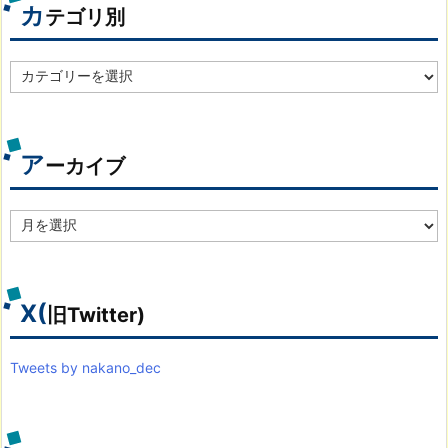
カ
テゴリ別
カ
テ
ゴ
リ
別
ア
ーカイブ
ア
ー
カ
イ
ブ
X(
旧Twitter)
Tweets by nakano_dec