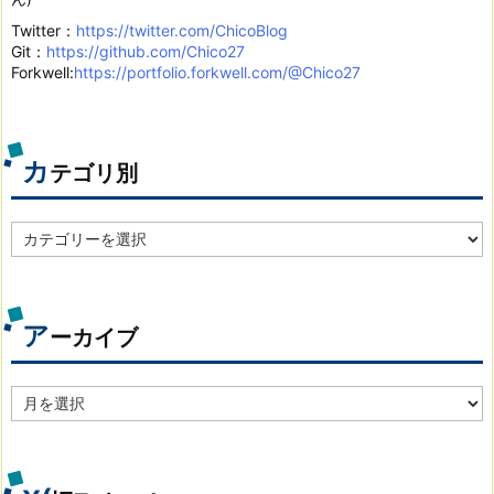
Twitter：
https://twitter.com/ChicoBlog
Git：
https://github.com/Chico27
Forkwell:
https://portfolio.forkwell.com/@Chico27
カ
テゴリ別
カ
テ
ゴ
リ
別
ア
ーカイブ
ア
ー
カ
イ
ブ