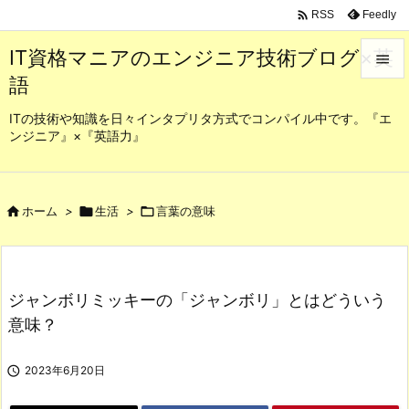

Feedly
RSS
IT資格マニアのエンジニア技術ブログ×英

語

メニュ
ITの技術や知識を日々インタプリタ方式でコンパイル中です。『エ
ンジニア』×『英語力』

サイド

前へ

ホーム
>

生活
>

言葉の意味

次へ

ジャンボリミッキーの「ジャンボリ」とはどういう
検索
意味？

2023年6月20日