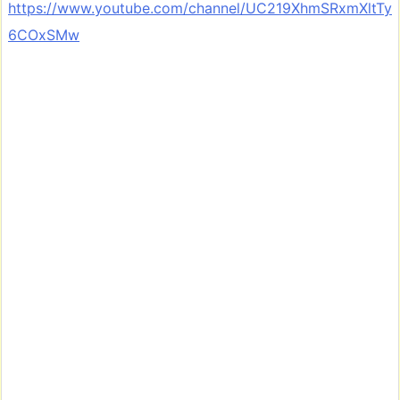
https://www.youtube.com/channel/UC219XhmSRxmXltTy
6COxSMw