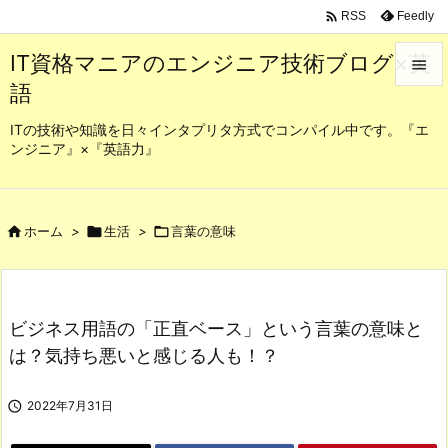

Feedly
RSS
IT資格マニアのエンジニア技術ブログ×英

語

メニュ
ITの技術や知識を日々インタプリタ方式でコンパイル中です。『エ
ンジニア』×『英語力』

サイド

前へ

ホーム
>

生活
>

言葉の意味

次へ

ビジネス用語の「正直ベース」という言葉の意味と
検索
は？気持ち悪いと感じる人も！？

2022年7月31日