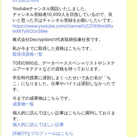
073303.html
Youtubeチャンネル開設いたしました。
チャンネル登録者10,000人を目指しているので、良
いと思った方はチャンネル登録をお願いしたいです。
https://www.youtube.com/channel/UC219XhmSRx
mXltTy6COxSMw
株式会社Decryptionの代表取締役兼社長です。
私が今までに取得した資格はこちらです。
取得済資格一覧
TOEIC860点。データベーススペシャリストやシステ
ムアーキテクトなどの資格を持っております。
学生時代授業に遅刻しまくったせいであだ名が「ち
こ」になりました。仕事やバイトは遅刻しなかったで
す。
今までの成果物はこちらです。
成果物一覧
個人的に読んでほしい記事はこちらに羅列しておりま
す。
個人的に読んでほしい記事
詳細(?)なプロフィールはこちら