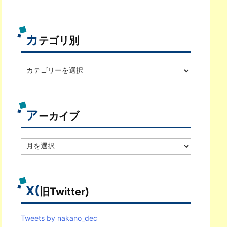
カ
テゴリ別
カ
テ
ゴ
リ
別
ア
ーカイブ
ア
ー
カ
イ
ブ
X(
旧Twitter)
Tweets by nakano_dec