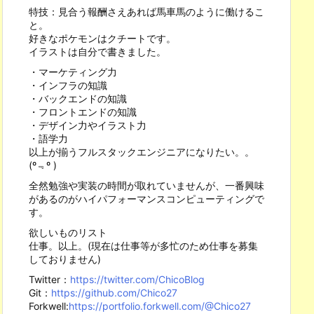
特技：見合う報酬さえあれば馬車馬のように働けるこ
と。
好きなポケモンはクチートです。
イラストは自分で書きました。
・マーケティング力
・インフラの知識
・バックエンドの知識
・フロントエンドの知識
・デザイン力やイラスト力
・語学力
以上が揃うフルスタックエンジニアになりたい。。
(º﹃º )
全然勉強や実装の時間が取れていませんが、一番興味
があるのがハイパフォーマンスコンピューティングで
す。
欲しいものリスト
仕事。以上。(現在は仕事等が多忙のため仕事を募集
しておりません)
Twitter：
https://twitter.com/ChicoBlog
Git：
https://github.com/Chico27
Forkwell:
https://portfolio.forkwell.com/@Chico27