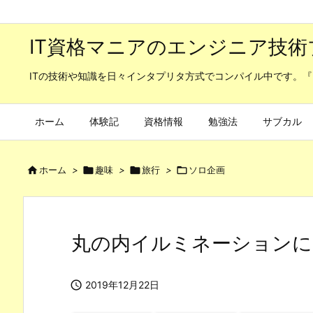
IT資格マニアのエンジニア技術
ITの技術や知識を日々インタプリタ方式でコンパイル中です。『
ホーム
体験記
資格情報
勉強法
サブカル

ホーム
>

趣味
>

旅行
>

ソロ企画
丸の内イルミネーションに

2019年12月22日