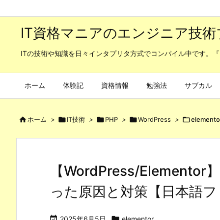
IT資格マニアのエンジニア技術
ITの技術や知識を日々インタプリタ方式でコンパイル中です。『
ホーム
体験記
資格情報
勉強法
サブカル

ホーム
>

IT技術
>

PHP
>

WordPress
>

elemento
【WordPress/Eleme
った原因と対策【日本語フ

2025年6月5日

elementor