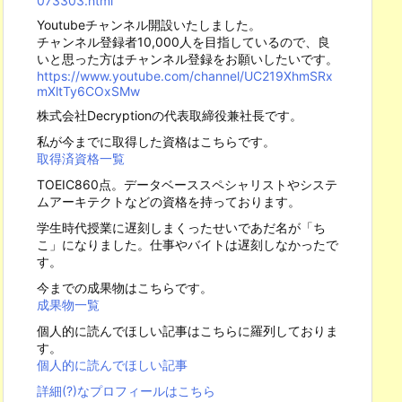
073303.html
Youtubeチャンネル開設いたしました。
チャンネル登録者10,000人を目指しているので、良
いと思った方はチャンネル登録をお願いしたいです。
https://www.youtube.com/channel/UC219XhmSRx
mXltTy6COxSMw
株式会社Decryptionの代表取締役兼社長です。
私が今までに取得した資格はこちらです。
取得済資格一覧
TOEIC860点。データベーススペシャリストやシステ
ムアーキテクトなどの資格を持っております。
学生時代授業に遅刻しまくったせいであだ名が「ち
こ」になりました。仕事やバイトは遅刻しなかったで
す。
今までの成果物はこちらです。
成果物一覧
個人的に読んでほしい記事はこちらに羅列しておりま
す。
個人的に読んでほしい記事
詳細(?)なプロフィールはこちら