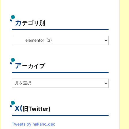
カ
テゴリ別
カ
テ
ゴ
リ
別
ア
ーカイブ
ア
ー
カ
イ
ブ
X(
旧Twitter)
Tweets by nakano_dec