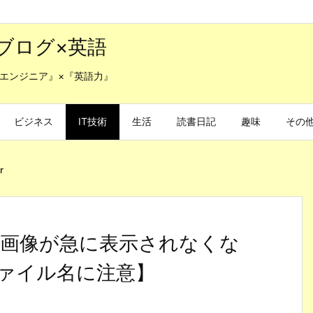
ブログ×英語
エンジニア』×『英語力』
ビジネス
IT技術
生活
読書日記
趣味
その
r
ntor】画像が急に表示されなくな
ァイル名に注意】