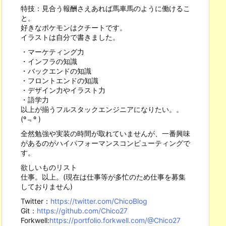
特技：見合う報酬さえあれば馬車馬のように働けるこ
と。
好きなポケモンはクチートです。
イラストは自分で書きました。
・マーケティング力
・インフラの知識
・バックエンドの知識
・フロントエンドの知識
・デザイン力やイラスト力
・語学力
以上が揃うフルスタックエンジニアになりたい。。
(º﹃º )
全然勉強や実装の時間が取れていませんが、一番興味
があるのがハイパフォーマンスコンピューティングで
す。
欲しいものリスト
仕事。以上。(現在は仕事等が多忙のため仕事を募集
しておりません)
Twitter：
https://twitter.com/ChicoBlog
Git：
https://github.com/Chico27
Forkwell:
https://portfolio.forkwell.com/@Chico27