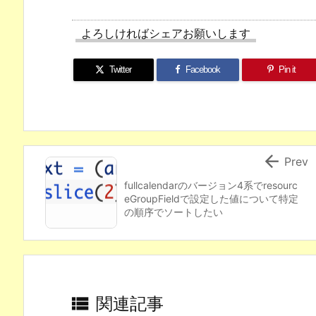
よろしければシェアお願いします
Twitter
Facebook
Pin it

Prev
fullcalendarのバージョン4系でresourc
eGroupFieldで設定した値について特定
の順序でソートしたい

関連記事