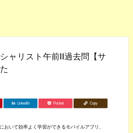
シャリスト午前II過去問【サ
した
LinkedIn
Pocket
Copy
強において効率よく学習ができるモバイルアプリ、