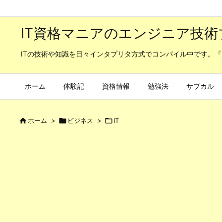
IT資格マニアのエンジニア技術
ITの技術や知識を日々インタプリタ方式でコンパイル中です。『
ホーム
体験記
資格情報
勉強法
サブカル

ホーム
>

ビジネス
>

IT