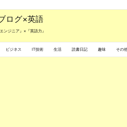
ブログ×英語
エンジニア』×『英語力』
ビジネス
IT技術
生活
読書日記
趣味
その