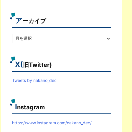
ゴ
リ
別
ア
ーカイブ
ア
ー
カ
イ
ブ
X(
旧Twitter)
Tweets by nakano_dec
I
nstagram
https://www.instagram.com/nakano_dec/