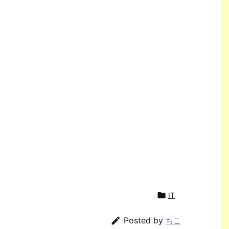

IT

Posted by
ちこ