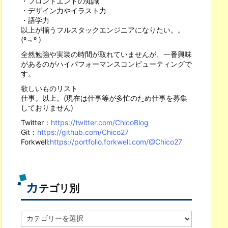
・フロントエンドの知識
・デザイン力やイラスト力
・語学力
以上が揃うフルスタックエンジニアになりたい。。
(º﹃º )
全然勉強や実装の時間が取れていませんが、一番興味
があるのがハイパフォーマンスコンピューティングで
す。
欲しいものリスト
仕事。以上。(現在は仕事等が多忙のため仕事を募集
しておりません)
Twitter：
https://twitter.com/ChicoBlog
Git：
https://github.com/Chico27
Forkwell:
https://portfolio.forkwell.com/@Chico27
カ
テゴリ別
カ
テ