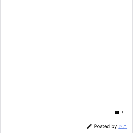

IT

Posted by
ちこ