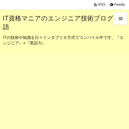

Feedly
RSS
IT資格マニアのエンジニア技術ブログ×英

語

メニュ
ITの技術や知識を日々インタプリタ方式でコンパイル中です。『エ
ンジニア』×『英語力』

サイド

前へ

次へ

検索