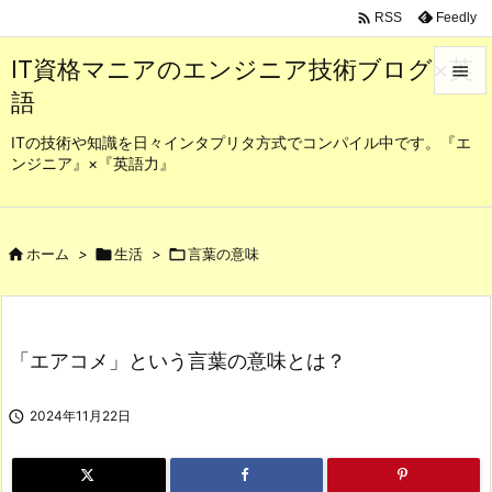

Feedly
RSS
IT資格マニアのエンジニア技術ブログ×英

語

メニュ
ITの技術や知識を日々インタプリタ方式でコンパイル中です。『エ
ンジニア』×『英語力』

サイド

前へ

ホーム
>

生活
>

言葉の意味

次へ

「エアコメ」という言葉の意味とは？
検索

2024年11月22日