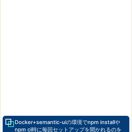
Docker+semantic-uiの環境でnpm installや
npm ci時に毎回セットアップを聞かれるのを