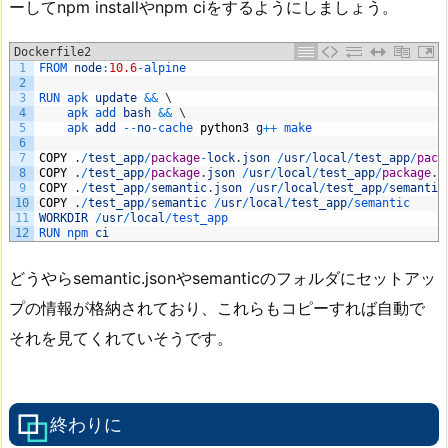
ーしてnpm installやnpm ciをするようにしましょう。
Dockerfile2
1
FROM 
node
:
10.6
-
alpine
2
3
RUN 
apk 
update
&&
\
4
apk 
add 
bash
&&
\
5
apk 
add
--
no
-
cache 
python3
g
++
make
6
7
COPY
.
/
test_app
/
package
-
lock
.
json
/
usr
/
local
/
test_app
/
pack
8
COPY
.
/
test_app
/
package
.
json
/
usr
/
local
/
test_app
/
package
.
j
9
COPY
.
/
test_app
/
semantic
.
json
/
usr
/
local
/
test_app
/
semantic
10
COPY
.
/
test_app
/
semantic
/
usr
/
local
/
test_app
/
semantic
11
WORKDIR
/
usr
/
local
/
test_app
12
RUN 
npm 
ci
どうやらsemantic.jsonやsemanticのフォルダにセットアッ
プの情報が格納されており、これらもコピーすれば自動で
それを見てくれていそうです。
終わりに