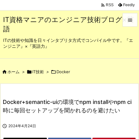

Feedly
RSS
IT資格マニアのエンジニア技術ブログ×英

語

メニュ
ITの技術や知識を日々インタプリタ方式でコンパイル中です。『エ
ンジニア』×『英語力』

サイド

前へ

ホーム
>

IT技術
>

Docker

次へ

Docker+semantic-uiの環境でnpm installやnpm ci
検索
時に毎回セットアップを聞かれるのを避けたい

2024年4月24日