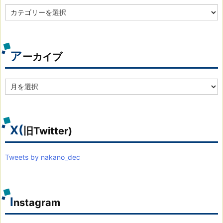
カ
テ
ゴ
リ
別
ア
ーカイブ
ア
ー
カ
イ
ブ
X(
旧Twitter)
Tweets by nakano_dec
I
nstagram