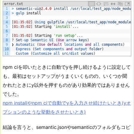
error.txt
1
>
semantic
-
ui
@
2.4.0
install
/
usr
/
local
/
test_app
/
node_modul
2
>
gulp 
install
3
4
[
01
:
35
:
02
]
Using 
gulpfile
/
usr
/
local
/
test_app
/
node_modules
5
[
01
:
35
:
02
]
Starting
'install'
.
.
.
6
7
[
01
:
35
:
02
]
Starting
'run setup'
.
.
.
8
?
Set
-
up 
Semantic 
UI
(
Use
arrow 
keys
)
9
❯
Automatic
(
Use
default
locations 
and
all 
components
)
10
Express
(
Set 
components 
and
output 
folder
)
11
Custom
(
Customize 
all 
src
/
dist 
values
)
npm ciを叩いたときに自動でyを押し続けるように設定して
も、最初はセットアップがうまくいくものの、いくつか聞
かれたときにy以外を押すものがあり効果的ではありません
でした。
npm installやnpm ciで自動でyを入力させ続けたいとき(yオ
プションのような挙動をさせたいとき)
結論を言うと、semantic.jsonやsemanticのフォルダもコピ