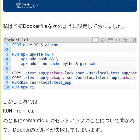
避けたい
私は当初Dockerfileを次のように設定しておりました。
Dockerfile1
1
FROM 
node
:
10.6
-
alpine
2
3
RUN 
apk 
update
&&
\
4
apk 
add 
bash
&&
\
5
apk 
add
--
no
-
cache 
python3
g
++
make
6
7
COPY
.
/
test_app
/
package
-
lock
.
json
/
usr
/
local
/
test_app
/
pack
8
COPY
.
/
test_app
/
package
.
json
/
usr
/
local
/
test_app
/
package
.
j
9
WORKDIR
/
usr
/
local
/
test_app
10
RUN 
npm 
ci
しかしこれでは、
RUN npm ci
のときにsemantic uiのセットアップのことについて聞かれ
て、Dockerのビルドが失敗してしまいます。