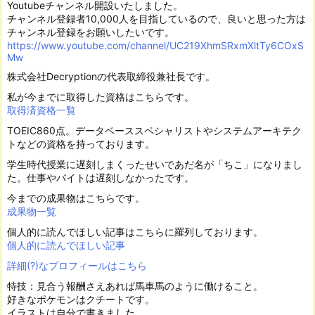
Youtubeチャンネル開設いたしました。
チャンネル登録者10,000人を目指しているので、良いと思った方は
チャンネル登録をお願いしたいです。
https://www.youtube.com/channel/UC219XhmSRxmXltTy6COxS
Mw
株式会社Decryptionの代表取締役兼社長です。
私が今までに取得した資格はこちらです。
取得済資格一覧
TOEIC860点。データベーススペシャリストやシステムアーキテク
トなどの資格を持っております。
学生時代授業に遅刻しまくったせいであだ名が「ちこ」になりまし
た。仕事やバイトは遅刻しなかったです。
今までの成果物はこちらです。
成果物一覧
個人的に読んでほしい記事はこちらに羅列しております。
個人的に読んでほしい記事
詳細(?)なプロフィールはこちら
特技：見合う報酬さえあれば馬車馬のように働けること。
好きなポケモンはクチートです。
イラストは自分で書きました。