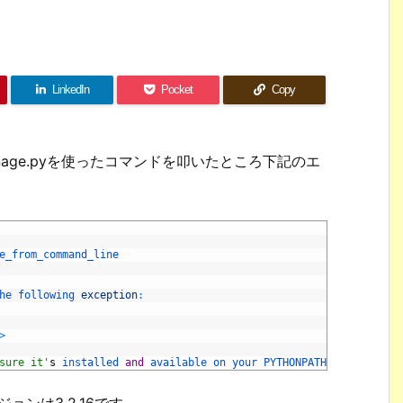
LinkedIn
Pocket
Copy
anage.pyを使ったコマンドを叩いたところ下記のエ
e_from_command_line
he 
following 
exception
:
>
sure it'
s
installed 
and
available 
on 
your 
PYTHONPATH 
environment
ージョンは3.2.16です。