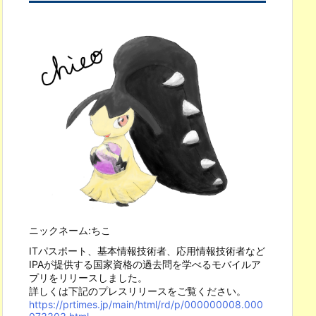
ニックネーム:ちこ
ITパスポート、基本情報技術者、応用情報技術者など
IPAが提供する国家資格の過去問を学べるモバイルア
プリをリリースしました。
 
variable
?
Did 
you 
forget 
to
activate
a
virtual 
environment
?
詳しくは下記のプレスリリースをご覧ください。
https://prtimes.jp/main/html/rd/p/000000008.000