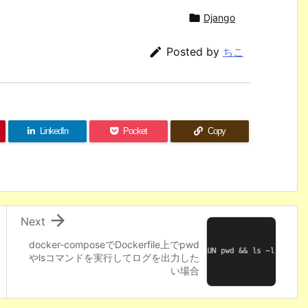

Django

Posted by
ちこ
LinkedIn
Pocket
Copy

Next
docker-composeでDockerfile上でpwd
やlsコマンドを実行してログを出力した
い場合