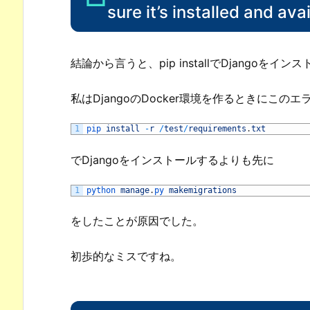
sure it’s installed and 
結論から言うと、pip installでDjango
私はDjangoのDocker環境を作るときにこの
1
pip 
install
-
r
/
test
/
requirements
.
txt
でDjangoをインストールするよりも先に
1
python 
manage
.
py 
makemigrations
をしたことが原因でした。
初歩的なミスですね。