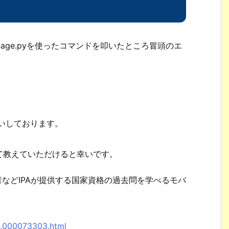
anage.pyを使ったコマンドを叩いたところ冒頭のエ
。
願いしております。
て教えていただけると幸いです。
者などIPAが提供する国家資格の過去問を学べるモバ
。
8.000073303.html