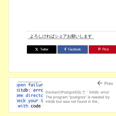
よろしければシェアお願いします
Twitter
Facebook
Pin it

Prev
DockerのPostgreSQLで「initdb: error:
The program "postgres" is needed by
initdb but was not found in the」