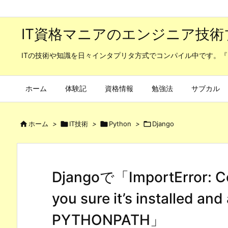
IT資格マニアのエンジニア技術
ITの技術や知識を日々インタプリタ方式でコンパイル中です。『
ホーム
体験記
資格情報
勉強法
サブカル

ホーム
>

IT技術
>

Python
>

Django
Djangoで「ImportError: Cou
you sure it’s installed and
PYTHONPATH」