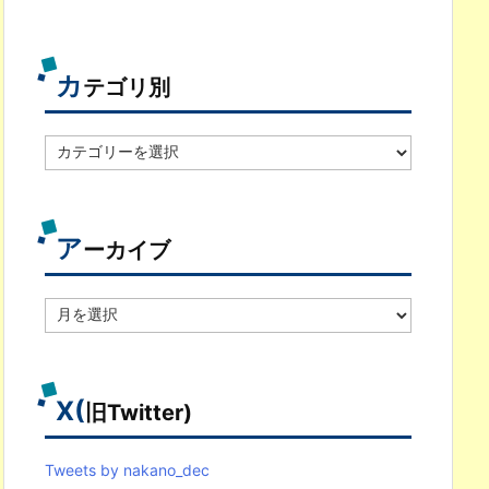
カ
テゴリ別
カ
テ
ゴ
リ
別
ア
ーカイブ
ア
ー
カ
イ
ブ
X(
旧Twitter)
Tweets by nakano_dec