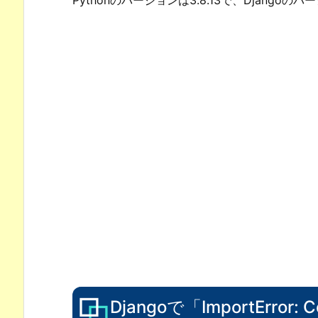
Djangoで「ImportError: Cou