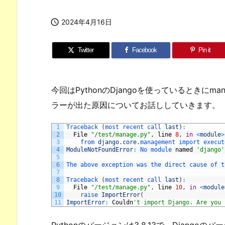

2024年4月16日
Twitter
Facebook
Pin it
今回はPythonのDjangoを使っているときにm
ラーが出た原因についてお話ししていきます。
1
Traceback
(
most 
recent 
call 
last
)
:
2
File
"/test/manage.py"
,
line
8
,
in
<
module
>
3
from 
django
.
core
.
management 
import 
execut
4
ModuleNotFoundError
:
No 
module 
named
'django'
5
6
The 
above 
exception 
was 
the 
direct 
cause 
of 
t
7
8
Traceback
(
most 
recent 
call 
last
)
:
9
File
"/test/manage.py"
,
line
10
,
in
<
module
10
raise 
ImportError
(
11
ImportError
:
Couldn
't import Django. Are you 
Pythonのバージョンは3.8.13で、Djangoのバ