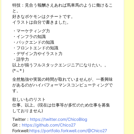
特技：見合う報酬さえあれば馬車馬のように働けるこ
と。
好きなポケモンはクチートです。
イラストは自分で書きました。
・マーケティング力
・インフラの知識
・バックエンドの知識
・フロントエンドの知識
・デザイン力やイラスト力
・語学力
以上が揃うフルスタックエンジニアになりたい。。
(º﹃º )
全然勉強や実装の時間が取れていませんが、一番興味
があるのがハイパフォーマンスコンピューティングで
す。
欲しいものリスト
仕事。以上。(現在は仕事等が多忙のため仕事を募集
しておりません)
Twitter：
https://twitter.com/ChicoBlog
Git：
https://github.com/Chico27
Forkwell:
https://portfolio.forkwell.com/@Chico27