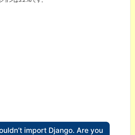
ldn’t import Django. Are you