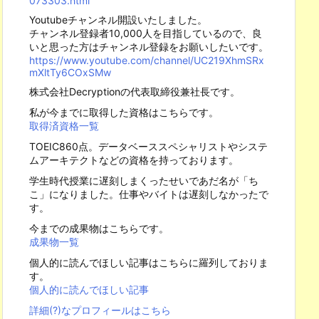
073303.html
Youtubeチャンネル開設いたしました。
チャンネル登録者10,000人を目指しているので、良
いと思った方はチャンネル登録をお願いしたいです。
https://www.youtube.com/channel/UC219XhmSRx
mXltTy6COxSMw
株式会社Decryptionの代表取締役兼社長です。
私が今までに取得した資格はこちらです。
取得済資格一覧
TOEIC860点。データベーススペシャリストやシステ
ムアーキテクトなどの資格を持っております。
学生時代授業に遅刻しまくったせいであだ名が「ち
こ」になりました。仕事やバイトは遅刻しなかったで
す。
今までの成果物はこちらです。
成果物一覧
個人的に読んでほしい記事はこちらに羅列しておりま
す。
個人的に読んでほしい記事
詳細(?)なプロフィールはこちら