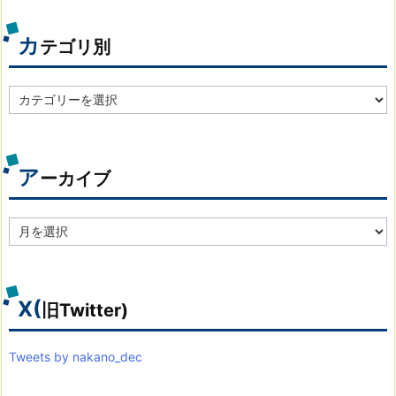
カ
テゴリ別
カ
テ
ゴ
リ
別
ア
ーカイブ
ア
ー
カ
イ
ブ
X(
旧Twitter)
Tweets by nakano_dec