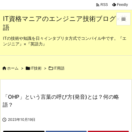

Feedly
RSS
IT資格マニアのエンジニア技術ブログ×英

語

メニュ
ITの技術や知識を日々インタプリタ方式でコンパイル中です。『エ
ンジニア』×『英語力』

サイド

前へ

ホーム
>

IT技術
>

IT用語

次へ

「OHP」という言葉の呼び方(発音)とは？何の略
検索
語？

2023年10月19日