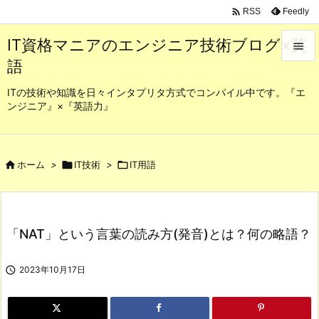

Feedly
RSS
IT資格マニアのエンジニア技術ブログ×英

語

メニュ
ITの技術や知識を日々インタプリタ方式でコンパイル中です。『エ
ンジニア』×『英語力』

サイド

前へ

ホーム
>

IT技術
>

IT用語

次へ

「NAT」という言葉の読み方(発音)とは？何の略語？
検索

2023年10月17日