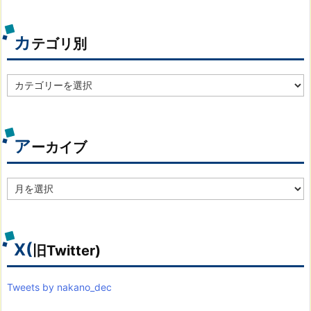
カ
テゴリ別
カ
テ
ゴ
リ
別
ア
ーカイブ
ア
ー
カ
イ
ブ
X(
旧Twitter)
Tweets by nakano_dec