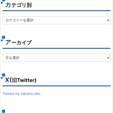
カ
テゴリ別
カ
テ
ゴ
リ
別
ア
ーカイブ
ア
ー
カ
イ
ブ
X(
旧Twitter)
Tweets by nakano_dec