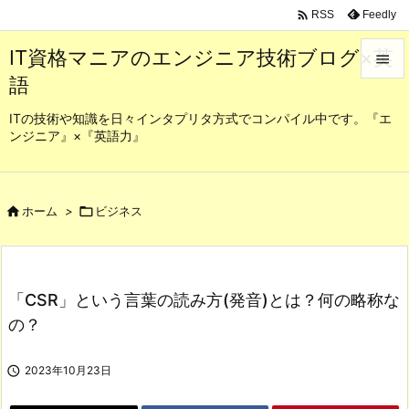

Feedly
RSS
IT資格マニアのエンジニア技術ブログ×英

語

メニュ
ITの技術や知識を日々インタプリタ方式でコンパイル中です。『エ
ンジニア』×『英語力』

サイド

前へ

ホーム
>

ビジネス

次へ

「CSR」という言葉の読み方(発音)とは？何の略称な
検索
の？

2023年10月23日