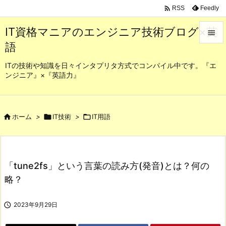

Feedly
RSS
IT資格マニアのエンジニア技術ブログ×英

語

メニュ
ITの技術や知識を日々インタプリタ方式でコンパイル中です。『エ
ンジニア』×『英語力』

サイド

前へ

ホーム
>

IT技術
>

IT用語

次へ

「tune2fs」という言葉の読み方(発音)とは？何の
検索
略？

2023年9月29日