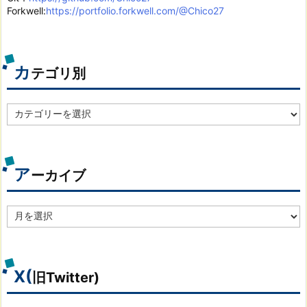
Forkwell:
https://portfolio.forkwell.com/@Chico27
カ
テゴリ別
カ
テ
ゴ
リ
別
ア
ーカイブ
ア
ー
カ
イ
ブ
X(
旧Twitter)