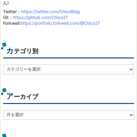
ん)
Twitter：
https://twitter.com/ChicoBlog
Git：
https://github.com/Chico27
Forkwell:
https://portfolio.forkwell.com/@Chico27
カ
テゴリ別
カ
テ
ゴ
リ
別
ア
ーカイブ
ア
ー
カ
イ
ブ