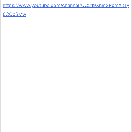
https://www.youtube.com/channel/UC219XhmSRxmXltTy
6COxSMw