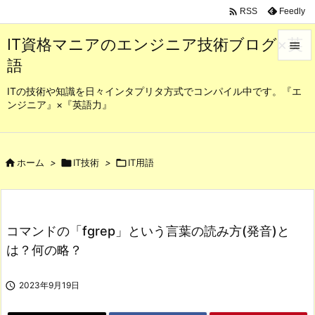

Feedly
RSS
IT資格マニアのエンジニア技術ブログ×英

語

メニュ
ITの技術や知識を日々インタプリタ方式でコンパイル中です。『エ
ンジニア』×『英語力』

サイド

前へ

ホーム
>

IT技術
>

IT用語

次へ

コマンドの「fgrep」という言葉の読み方(発音)と
検索
は？何の略？

2023年9月19日